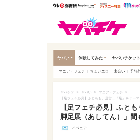
ウレぴあ総研
ハピママ*
ウレぴあ
ヤバ
ヤバい
体験してみた
ヤバいチケッ
マニア・フェチ
ちょいエロ
出会い
予想
>
>
>
ヤバチケ
ヤバい
マニア・フェチ
【足フェチ必見】ふともも、足首…『足』をテーマ
【足フェチ必見】ふとも
脚足展（あしてん）」間も
イベニア