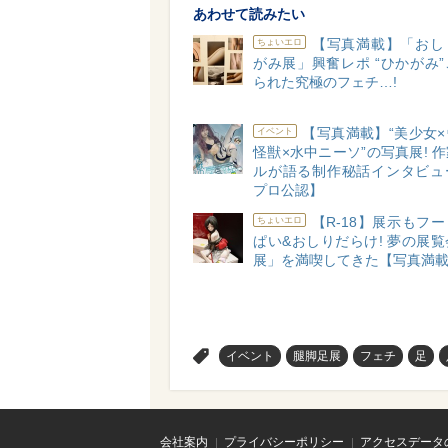
あわせて読みたい
【写真満載】「おし
ちょいエロ
がみ展」興奮レポ “ひかがみ
られた究極のフェチ…!
【写真満載】“美少女
イベント
怪獣×水中ニーソ”の写真展! 
ルが語る制作秘話インタビュ
プロ公認】
【R-18】展示もフ
ちょいエロ
ぱい&おしりだらけ! 夢の展
展」を満喫してきた【写真満
>
イベント
腿脚足展
フェチ
足
会社案内
プライバシーポリシー
アクセスデータ