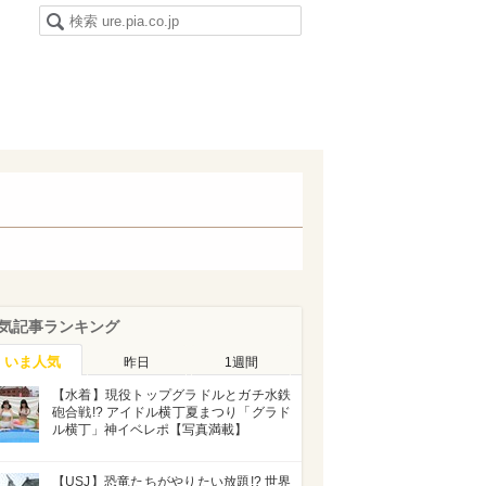
気記事ランキング
いま人気
昨日
1週間
【水着】現役トップグラドルとガチ水鉄
砲合戦!? アイドル横丁夏まつり「グラド
ル横丁」神イベレポ【写真満載】
【USJ】恐竜たちがやりたい放題!? 世界