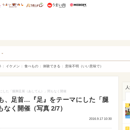
総研 ディズニー特集
mimot.
うまいめし
うまいパン
うまい肉
Medery.
チケ
ト
外
イケメン
食べもの
体験できる
意味不明（いい意味で）
人
にした「腿脚足展（あしてん）」間もなく開催
も、足首…『足』をテーマにした「腿
1
なく開催（写真 2/7）
2016.9.17 10:30
2