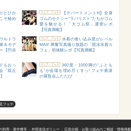
りとひか
【デパートメントH】全身
マニア・フェチ
”こそ秘め
ゴムのセクシー“ラバリスト”たちがゴム
愛を魅せる！「大ゴム祭」濃密レポ
【写真満載】
×ウルトラ
水着の食い込み度がレベル
マニア・フェチ
作家＆モデ
MAX! 興奮写真撮り放題の「競泳水着カ
ー【円谷
フェ」初体験レポ【写真満載】
ードもおっ
360度・1000脚の“ふとも
マニア・フェチ
覧会「双丘
も”が会場を埋め尽くすっ! フェチ垂涎
載】
の展覧会ふたたび
足フェチ
の利用・著作権等
外部送信ポリシー
広告出稿・お取り組みのご相談・情報掲載