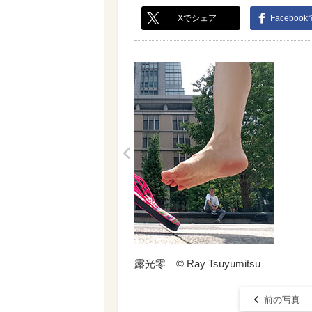
Xでシェア
Faceboo
<
露光零 © Ray Tsuyumitsu
前の写真