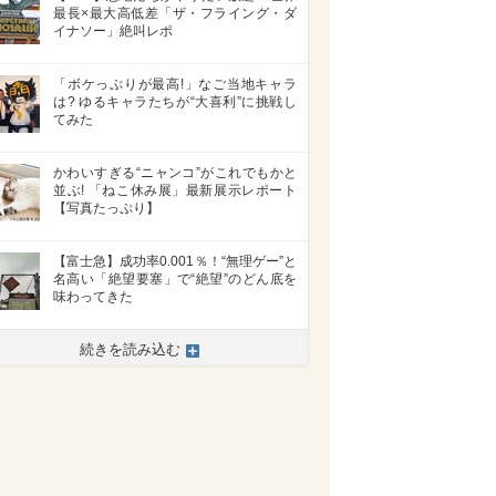
最長×最大高低差「ザ・フライング・ダ
イナソー」絶叫レポ
「ボケっぷりが最高!」なご当地キャラ
は? ゆるキャラたちが“大喜利”に挑戦し
てみた
かわいすぎる“ニャンコ”がこれでもかと
並ぶ! 「ねこ休み展」最新展示レポート
【写真たっぷり】
>
【富士急】成功率0.001％！“無理ゲー”と
名高い「絶望要塞」で“絶望”のどん底を
味わってきた
続きを読み込む