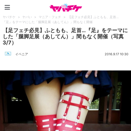
ヤバチケ
ヤバチケ
>
ヤバい
>
マニア・フェチ
>
【足フェチ必見】ふともも、足首…
『足』をテーマにした「腿脚足展（あしてん）」間もなく開催
【足フェチ必見】ふともも、足首…『足』をテーマに
した「腿脚足展（あしてん）」間もなく開催（写真
3/7）
イベニア
2016.9.17 10:30