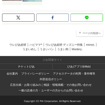
ページの先頭へ
ウレぴあ総研
|
ハピママ*
|
ウレぴあ総研 ディズニー特集
|
mimot.
|
うまいめし
|
うまいパン
|
うまい肉
|
Medery.
ぴあ関連サイト
チケットぴあ
ぴあ(アプリ&Web)
会社案内
プライバシーポリシー
アクセスデータの利用・著作権等
外部送信ポリシー
広告出稿・お取り組みのご相談・情報掲載・その他お問い合わせ
一般の読者の方・ユーザーの方からのお問い合わせ
Copyright (C) PIA Corporation. All Rights Reserved.