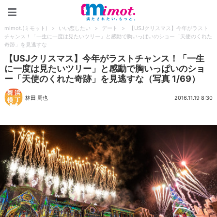
mimot.(ミモット)
mimot.(ミモット)
>
いい恋したい
>
デート
>
【USJクリスマス】今年がラスト
チャンス！「一生に一度は見たいツリー」と感動で胸いっぱいのショー「天使のくれた
奇跡」を見逃すな
【USJクリスマス】今年がラストチャンス！「一生
に一度は見たいツリー」と感動で胸いっぱいのショ
ー「天使のくれた奇跡」を見逃すな（写真 1/69）
林田 周也
2016.11.19 8:30