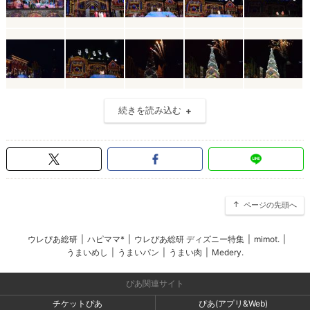
続きを読み込む
ページの先頭へ
ウレぴあ総研
|
ハピママ*
|
ウレぴあ総研 ディズニー特集
|
mimot.
|
うまいめし
|
うまいパン
|
うまい肉
|
Medery.
ぴあ関連サイト
チケットぴあ
ぴあ(アプリ&Web)