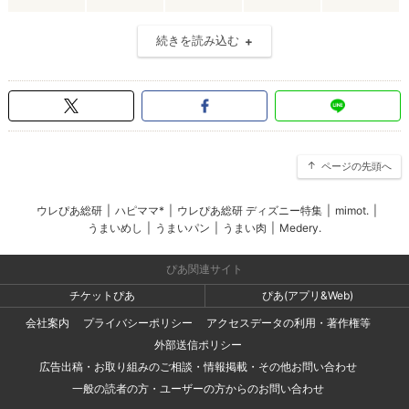
続きを読み込む
ページの先頭へ
ウレぴあ総研
|
ハピママ*
|
ウレぴあ総研 ディズニー特集
|
mimot.
|
うまいめし
|
うまいパン
|
うまい肉
|
Medery.
ぴあ関連サイト
チケットぴあ
ぴあ(アプリ&Web)
会社案内
プライバシーポリシー
アクセスデータの利用・著作権等
外部送信ポリシー
広告出稿・お取り組みのご相談・情報掲載・その他お問い合わせ
一般の読者の方・ユーザーの方からのお問い合わせ