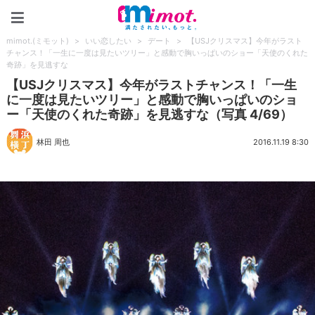
mimot.(ミモット)
mimot.(ミモット)
>
いい恋したい
>
デート
>
【USJクリスマス】今年がラスト
チャンス！「一生に一度は見たいツリー」と感動で胸いっぱいのショー「天使のくれた
奇跡」を見逃すな
【USJクリスマス】今年がラストチャンス！「一生
に一度は見たいツリー」と感動で胸いっぱいのショ
ー「天使のくれた奇跡」を見逃すな（写真 4/69）
林田 周也
2016.11.19 8:30