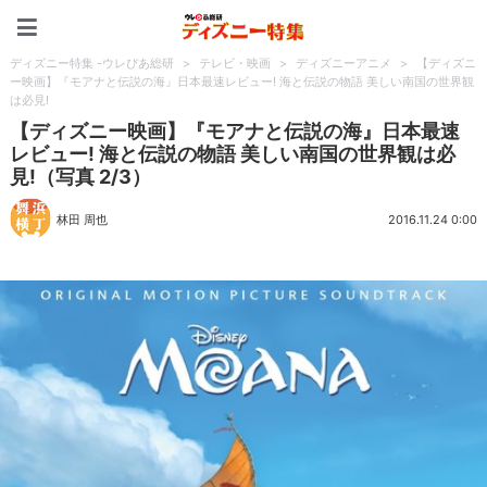
ディズニー特集 -ウレぴあ
ディズニー特集 -ウレぴあ総研
>
テレビ・映画
>
ディズニーアニメ
>
【ディズニ
ー映画】『モアナと伝説の海』日本最速レビュー! 海と伝説の物語 美しい南国の世界観
は必見!
【ディズニー映画】『モアナと伝説の海』日本最速
レビュー! 海と伝説の物語 美しい南国の世界観は必
見!（写真 2/3）
林田 周也
2016.11.24 0:00