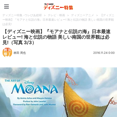
ディズニー特集 -ウレぴあ
ディズニー特集 -ウレぴあ総研
>
テレビ・映画
>
ディズニーアニメ
>
【ディズニ
ー映画】『モアナと伝説の海』日本最速レビュー! 海と伝説の物語 美しい南国の世界観
は必見!
【ディズニー映画】『モアナと伝説の海』日本最速
レビュー! 海と伝説の物語 美しい南国の世界観は必
見!（写真 3/3）
林田 周也
2016.11.24 0:00