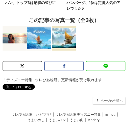
この記事の写真一覧（全3枚）
「ディズニー特集 -ウレぴあ総研」更新情報が受け取れます
ページの先頭へ
ウレぴあ総研
|
ハピママ*
|
ウレぴあ総研 ディズニー特集
|
mimot.
|
うまいめし
|
うまいパン
|
うまい肉
|
Medery.