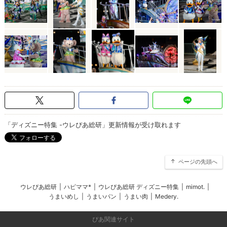
「ディズニー特集 -ウレぴあ総研」更新情報が受け取れます
ページの先頭へ
ウレぴあ総研
|
ハピママ*
|
ウレぴあ総研 ディズニー特集
|
mimot.
|
うまいめし
|
うまいパン
|
うまい肉
|
Medery.
ぴあ関連サイト