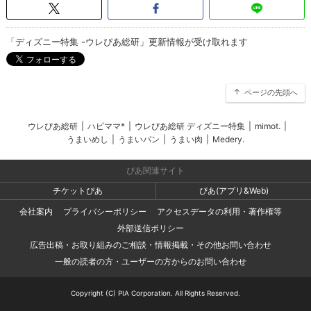
「ディズニー特集 -ウレぴあ総研」更新情報が受け取れます
ページの先頭へ
ウレぴあ総研
|
ハピママ*
|
ウレぴあ総研 ディズニー特集
|
mimot.
|
うまいめし
|
うまいパン
|
うまい肉
|
Medery.
ぴあ関連サイト
チケットぴあ
ぴあ(アプリ&Web)
会社案内
プライバシーポリシー
アクセスデータの利用・著作権等
外部送信ポリシー
広告出稿・お取り組みのご相談・情報掲載・その他お問い合わせ
一般の読者の方・ユーザーの方からのお問い合わせ
Copyright (C) PIA Corporation. All Rights Reserved.