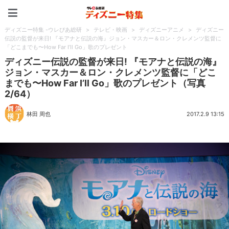
ディズニー特集 -ウレぴあ
ディズニー特集 -ウレぴあ総研
>
テレビ・映画
>
ディズニーアニメ
>
ディズニー
伝説の監督が来日! 『モアナと伝説の海』ジョン・マスカー＆ロン・クレメンツ監督に
「どこまでも〜How Far I’ll Go」歌のプレゼント
ディズニー伝説の監督が来日! 『モアナと伝説の海』
ジョン・マスカー＆ロン・クレメンツ監督に「どこ
までも〜How Far I’ll Go」歌のプレゼント（写真
2/64）
林田 周也
2017.2.9 13:15