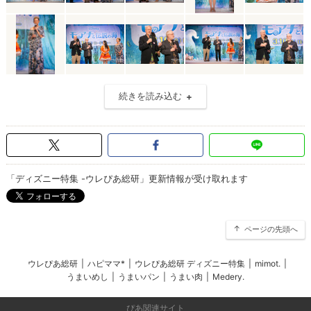
続きを読み込む
「ディズニー特集 -ウレぴあ総研」更新情報が受け取れます
ページの先頭へ
ウレぴあ総研
|
ハピママ*
|
ウレぴあ総研 ディズニー特集
|
mimot.
|
うまいめし
|
うまいパン
|
うまい肉
|
Medery.
ぴあ関連サイト