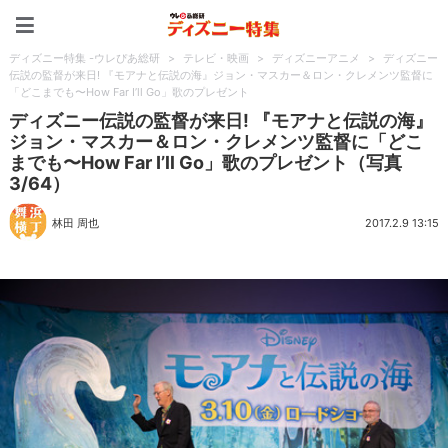
ディズニー特集 -ウレぴあ
ディズニー特集 -ウレぴあ総研
>
テレビ・映画
>
ディズニーアニメ
>
ディズニー
伝説の監督が来日! 『モアナと伝説の海』ジョン・マスカー＆ロン・クレメンツ監督に
「どこまでも〜How Far I’ll Go」歌のプレゼント
ディズニー伝説の監督が来日! 『モアナと伝説の海』
ジョン・マスカー＆ロン・クレメンツ監督に「どこ
までも〜How Far I’ll Go」歌のプレゼント（写真
3/64）
林田 周也
2017.2.9 13:15