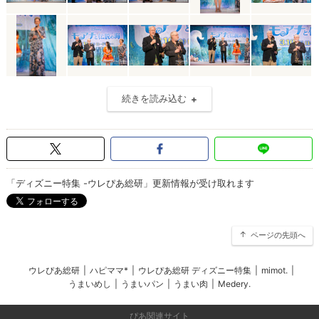
続きを読み込む
「ディズニー特集 -ウレぴあ総研」更新情報が受け取れます
ページの先頭へ
ウレぴあ総研
|
ハピママ*
|
ウレぴあ総研 ディズニー特集
|
mimot.
|
うまいめし
|
うまいパン
|
うまい肉
|
Medery.
ぴあ関連サイト