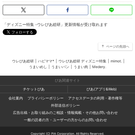
「ディズニー特集 -ウレぴあ総研」更新情報が受け取れます
ページの先頭へ
ウレぴあ総研
|
ハピママ*
|
ウレぴあ総研 ディズニー特集
|
mimot.
|
うまいめし
|
うまいパン
|
うまい肉
|
Medery.
ぴあ関連サイト
チケットぴあ
ぴあ(アプリ&Web)
会社案内
プライバシーポリシー
アクセスデータの利用・著作権等
外部送信ポリシー
広告出稿・お取り組みのご相談・情報掲載・その他お問い合わせ
一般の読者の方・ユーザーの方からのお問い合わせ
Copyright (C) PIA Corporation. All Rights Reserved.