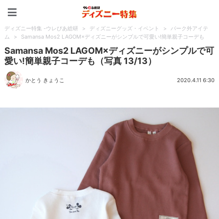
ディズニー特集 -ウレぴあ
ディズニー特集 -ウレぴあ総研
>
ディズニーグッズ・イベント
>
パーク外アイテ
ム
>
Samansa Mos2 LAGOM×ディズニーがシンプルで可愛い!簡単親子コーデも
Samansa Mos2 LAGOM×ディズニーがシンプルで可
愛い!簡単親子コーデも（写真 13/13）
かとう きょうこ
2020.4.11 6:30