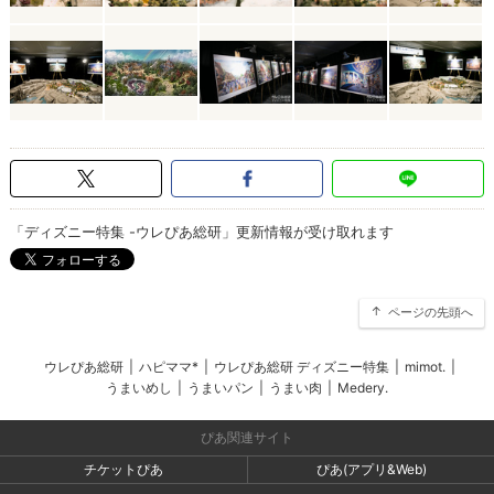
「ディズニー特集 -ウレぴあ総研」更新情報が受け取れます
ページの先頭へ
ウレぴあ総研
|
ハピママ*
|
ウレぴあ総研 ディズニー特集
|
mimot.
|
うまいめし
|
うまいパン
|
うまい肉
|
Medery.
ぴあ関連サイト
チケットぴあ
ぴあ(アプリ&Web)