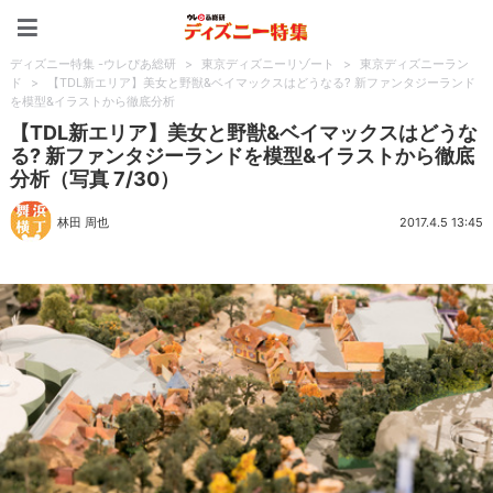
ディズニー特集 -ウレぴあ
ディズニー特集 -ウレぴあ総研
>
東京ディズニーリゾート
>
東京ディズニーラン
ド
>
【TDL新エリア】美女と野獣&ベイマックスはどうなる? 新ファンタジーランド
を模型&イラストから徹底分析
【TDL新エリア】美女と野獣&ベイマックスはどうな
る? 新ファンタジーランドを模型&イラストから徹底
分析（写真 7/30）
林田 周也
2017.4.5 13:45