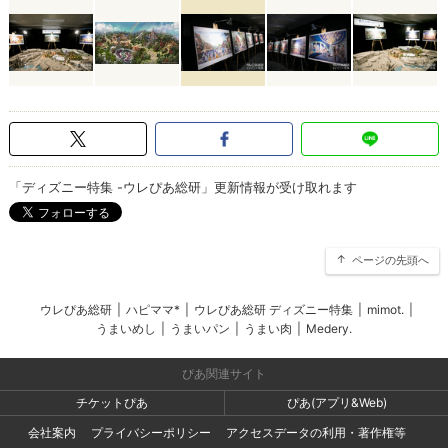
「ディズニー特集 -ウレぴあ総研」更新情報が受け取れます
ページの先頭へ
ウレぴあ総研
|
ハピママ*
|
ウレぴあ総研 ディズニー特集
|
mimot.
|
うまいめし
|
うまいパン
|
うまい肉
|
Medery.
ぴあ関連サイト
チケットぴあ
ぴあ(アプリ&Web)
会社案内
プライバシーポリシー
アクセスデータの利用・著作権等