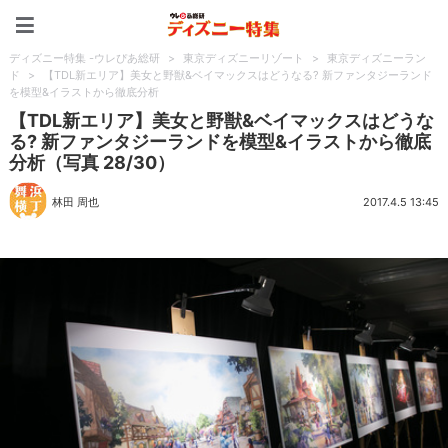
ディズニー特集 -ウレぴあ
ディズニー特集 -ウレぴあ総研
>
東京ディズニーリゾート
>
東京ディズニーラン
ド
>
【TDL新エリア】美女と野獣&ベイマックスはどうなる? 新ファンタジーランド
を模型&イラストから徹底分析
【TDL新エリア】美女と野獣&ベイマックスはどうな
る? 新ファンタジーランドを模型&イラストから徹底
分析（写真 28/30）
林田 周也
2017.4.5 13:45