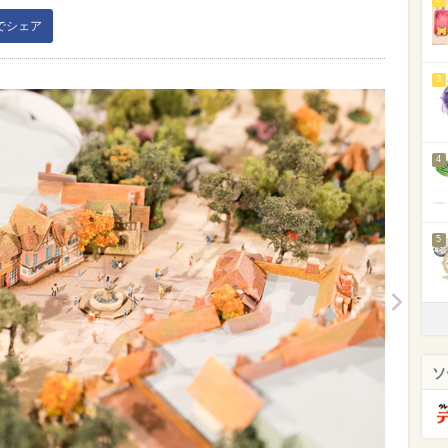
kでシェア
3
4
5
ソ