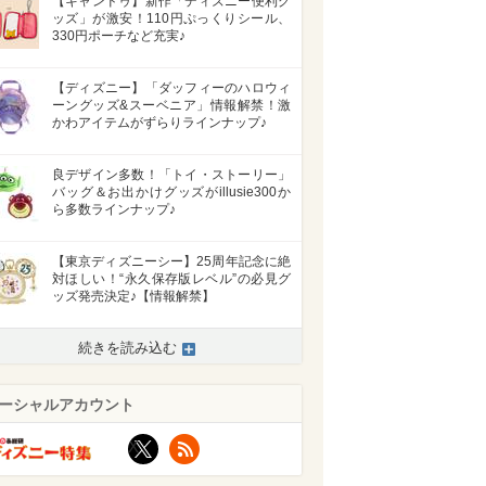
【キャンドゥ】新作「ディズニー便利グ
ッズ」が激安！110円ぷっくりシール、
330円ポーチなど充実♪
【ディズニー】「ダッフィーのハロウィ
ーングッズ&スーベニア」情報解禁！激
かわアイテムがずらりラインナップ♪
良デザイン多数！「トイ・ストーリー」
バッグ＆お出かけグッズがillusie300か
ら多数ラインナップ♪
【東京ディズニーシー】25周年記念に絶
対ほしい！“永久保存版レベル”の必見グ
ッズ発売決定♪【情報解禁】
>
続きを読み込む
ーシャルアカウント
X
RSS