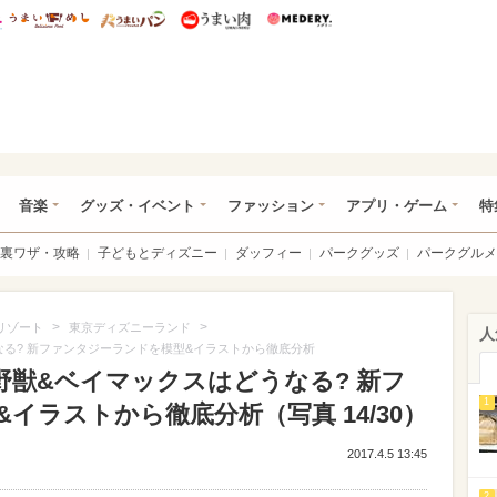
総研 ディズニー特集
mimot.
うまいめし
うまいパン
うまい肉
Medery.
ズニー特集 -ウレぴあ総研
音楽
グッズ・イベント
ファッション
アプリ・ゲーム
特
裏ワザ・攻略
子どもとディズニー
ダッフィー
パークグッズ
パークグルメ
>
>
リゾート
東京ディズニーランド
人
なる? 新ファンタジーランドを模型&イラストから徹底分析
野獣&ベイマックスはどうなる? 新フ
1
イラストから徹底分析（写真 14/30）
2017.4.5 13:45
2