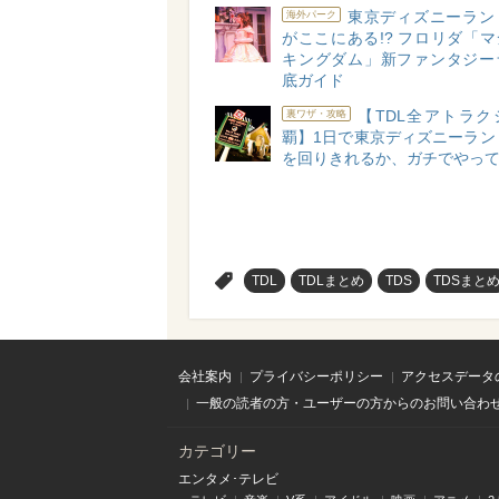
東京ディズニーラン
海外パーク
がここにある!? フロリダ「
キングダム」新ファンタジー
底ガイド
【TDL全アトラク
裏ワザ・攻略
覇】1日で東京ディズニーラン
を回りきれるか、ガチでやっ
>
TDL
TDLまとめ
TDS
TDSまと
会社案内
プライバシーポリシー
アクセスデータ
一般の読者の方・ユーザーの方からのお問い合わ
カテゴリー
エンタメ･テレビ