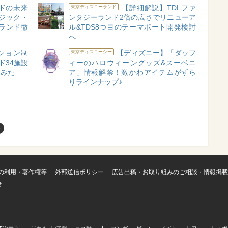
ドの未来
【詳細解説】TDLファ
東京ディズニーランド
マジック・
ンタジーランド2倍の広さでリニューア
ランド徹
ル&TDS8つ目のテーマポート開発検討
へ
ション制
【ディズニー】「ダッフ
東京ディズニーシー
ド34施設
ィーのハロウィーングッズ&スーベニ
てみた
ア」情報解禁！激かわアイテムがずら
りラインナップ♪
め
の利用・著作権等
外部送信ポリシー
広告出稿・お取り組みのご相談・情報掲載
せ