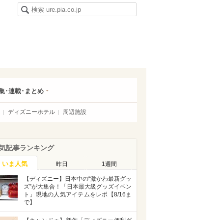
集･連載･まとめ
ディズニーホテル
周辺施設
気記事ランキング
いま人気
昨日
1週間
【ディズニー】日本中の“激かわ最新グッ
ズ”が大集合！「日本最大級グッズイベン
ト」現地の人気アイテムをレポ【8/16ま
で】