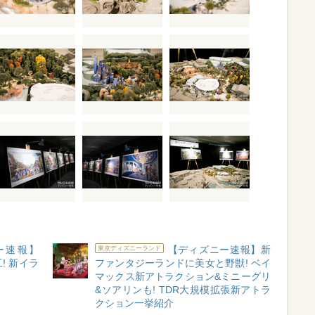
ー速報】
【ディズニー速報】新
東京ディズニーランド
! 新イラ
ファンタジーランドに美女と野獣! ベイ
マックス新アトラクション&ミニーグリ
&ソアリンも! TDR大規模拡張新アトラ
クション一挙紹介