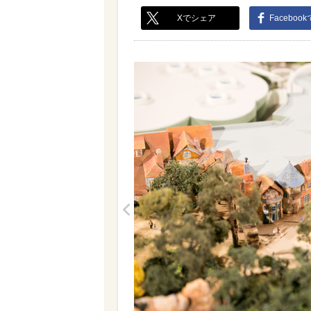
Xでシェア
Faceboo
<