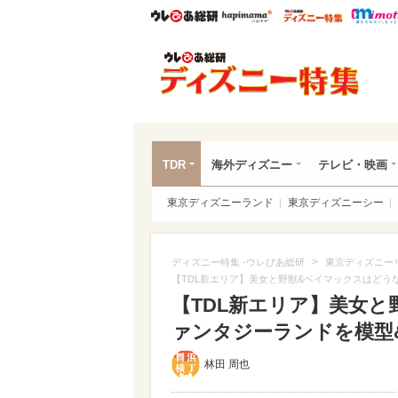
ウレぴあ総研
ハピママ*
ウレぴあ
ディ
TDR
海外ディズニー
テレビ・映画
東京ディズニーランド
東京ディズニーシー
>
ディズニー特集 -ウレぴあ総研
東京ディズニー
【TDL新エリア】美女と野獣&ベイマックスはどう
【TDL新エリア】美女と
ァンタジーランドを模型&
林田 周也