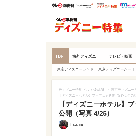
ウレぴあ総研
ハピママ*
ウレぴあ
ディ
TDR
海外ディズニー
テレビ・映画
東京ディズニーランド
東京ディズニーシー
>
ディズニー特集 -ウレぴあ総研
東京ディズニー
【ディズニーホテル】ブッフェも再開! 安心安全の
【ディズニーホテル】ブ
公開（写真 4/25）
Hatama