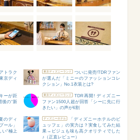
】アトラク
ついに発売!TDRファン
東京ディズニーランド
東京ディ
が選んだ「ミニーのファッションコレ
め
クション」No.1衣装とは?
ッキーが距
TDR再開! ディズニー
東京ディズニーランド
開後の“新
ファン1500人超が回答「シーに先に行
きたい」の声が6割
夏のディ
「ディズニーホテルのビ
ディズニーホテル
プール」
ュッフェ」の実力は？実食してみた結
い“極上
果→ビジュも味も高クオリティでした
♪（正直レビュー）