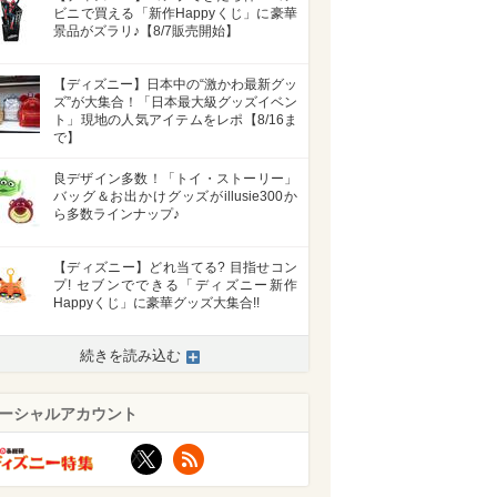
ビニで買える「新作Happyくじ」に豪華
景品がズラリ♪【8/7販売開始】
【ディズニー】日本中の“激かわ最新グッ
ズ”が大集合！「日本最大級グッズイベン
ト」現地の人気アイテムをレポ【8/16ま
で】
良デザイン多数！「トイ・ストーリー」
バッグ＆お出かけグッズがillusie300か
ら多数ラインナップ♪
【ディズニー】どれ当てる? 目指せコン
プ! セブンでできる「ディズニー新作
Happyくじ」に豪華グッズ大集合!!
>
続きを読み込む
ーシャルアカウント
X
RSS