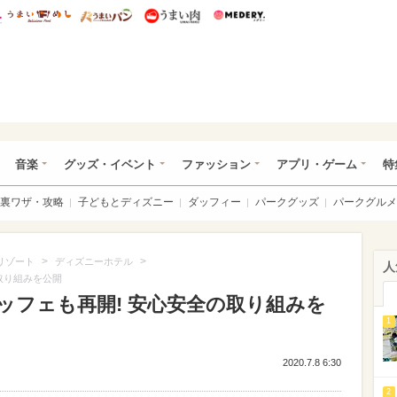
総研 ディズニー特集
mimot.
うまいめし
うまいパン
うまい肉
Medery.
ズニー特集 -ウレぴあ総研
音楽
グッズ・イベント
ファッション
アプリ・ゲーム
特
裏ワザ・攻略
子どもとディズニー
ダッフィー
パークグッズ
パークグルメ
>
>
リゾート
ディズニーホテル
人
取り組みを公開
ッフェも再開! 安心安全の取り組みを
1
2020.7.8 6:30
2