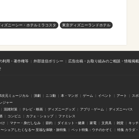
ディズニーシー・ホテルミラコスタ
東京ディズニーランドホテル
の利用・著作権等
外部送信ポリシー
広告出稿・お取り組みのご相談・情報掲載
せ
.5次元ミュージカル
演劇
ニコ動
本・マンガ
ゲーム
イベント
アート
スポ
レジャー
混雑対策
テレビ・映画
ディズニーグッズ
アプリ・ゲーム
ディズニーパス
酒
コンビニ
カフェ・ショップ
ファミレス
かけ
マナー・身だしなみ
節約
ダイエット・健康
家電
文房具
雑貨
キッチ
〜シェアしたくなる〜 至福な体験・旅特集
ペット特集：ウチのかぞく
特集 カラダ