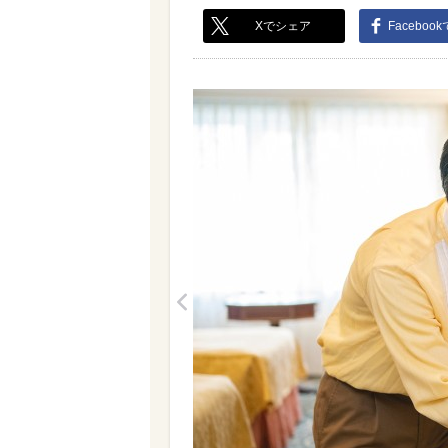
Xでシェア
Faceboo
<