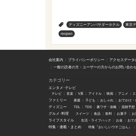
>
ディズニーアンバサダーホテル
東京
reopen
会社案内
プライバシーポリシー
アクセスデータ
一般の読者の方・ユーザーの方からのお問い合わ
カテゴリー
エンタメ･テレビ
テレビ
音楽
V系
アイドル
映画
アニメ
2
ファミリー
家庭
子ども
おしゃれ
おでかけ・
ディズニー
TDL
TDS
裏ワザ・攻略
混雑予想
グルメ･料理
スイーツ
食品
飲料
お菓子
お
ライフスタイル
生活・ライフハック
お金
おで
特集
・
連載
・
まとめ
特集『おいしいウチごはん』