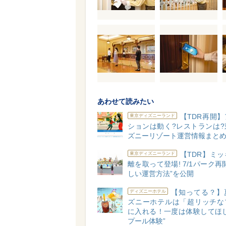
あわせて読みたい
【TDR再開
東京ディズニーランド
ションは動く?レストランは?
ズニーリゾート運営情報まと
【TDR】ミ
東京ディズニーランド
離を取って登場! 7/1パーク再
しい運営方法”を公開
【知ってる？】
ディズニーホテル
ズニーホテルは「超リッチな
に入れる！一度は体験してほし
プール体験”