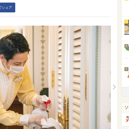
kでシェア
3
4
5
ソ