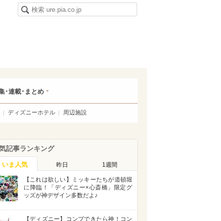
集･連載･まとめ
ディズニーホテル
周辺施設
気記事ランキング
いま人気
昨日
1週間
【これは欲しい】ミッキーたちが道頓堀
に降臨！「ディズニー×心斎橋」限定グ
ッズが神デザイン多数だよ♪
【ディズニー】コンプできたら神！コン