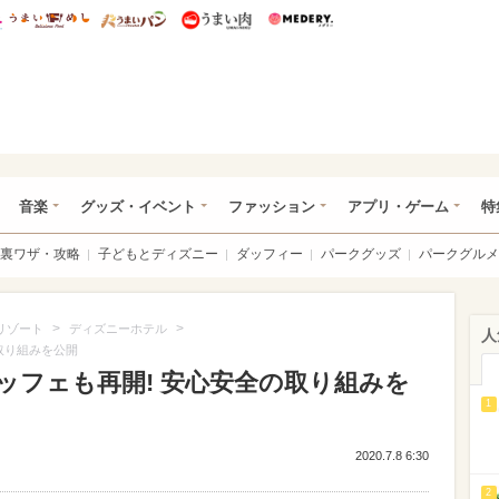
総研 ディズニー特集
mimot.
うまいめし
うまいパン
うまい肉
Medery.
ズニー特集 -ウレぴあ総研
音楽
グッズ・イベント
ファッション
アプリ・ゲーム
特
裏ワザ・攻略
子どもとディズニー
ダッフィー
パークグッズ
パークグルメ
>
>
リゾート
ディズニーホテル
人
取り組みを公開
ッフェも再開! 安心安全の取り組みを
1
2020.7.8 6:30
2