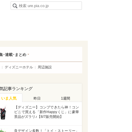
集･連載･まとめ
ディズニーホテル
周辺施設
気記事ランキング
いま人気
昨日
1週間
【ディズニー】コンプできたら神！コン
ビニで買える「新作Happyくじ」に豪華
景品がズラリ♪【8/7販売開始】
良デザイン多数！「トイ・ストーリー」