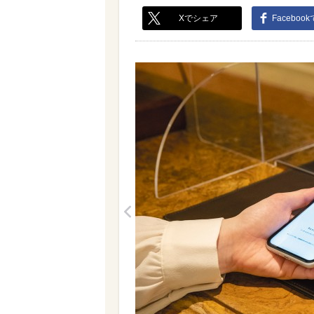
Xでシェア
Faceboo
<