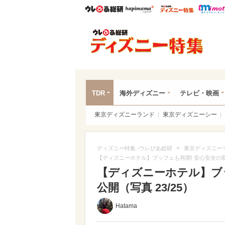
ウレぴあ総研
ハピママ*
ウレぴあ
ディ
TDR
海外ディズニー
テレビ・映画
東京ディズニーランド
東京ディズニーシー
>
ディズニー特集 -ウレぴあ総研
東京ディズニー
【ディズニーホテル】ブッフェも再開! 安心安全の
【ディズニーホテル】ブ
公開（写真 23/25）
Hatama