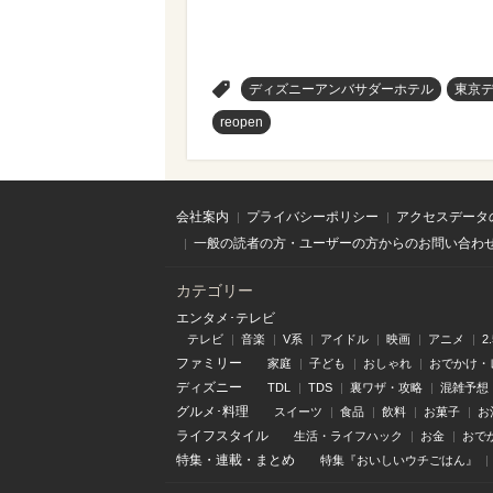
>
ディズニーアンバサダーホテル
東京
reopen
会社案内
プライバシーポリシー
アクセスデータ
一般の読者の方・ユーザーの方からのお問い合わ
カテゴリー
エンタメ･テレビ
テレビ
音楽
V系
アイドル
映画
アニメ
2
ファミリー
家庭
子ども
おしゃれ
おでかけ・
ディズニー
TDL
TDS
裏ワザ・攻略
混雑予想
グルメ･料理
スイーツ
食品
飲料
お菓子
お
ライフスタイル
生活・ライフハック
お金
おで
特集
・
連載
・
まとめ
特集『おいしいウチごはん』