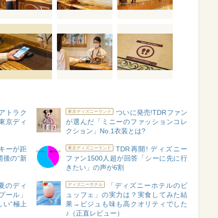
】アトラク
ついに発売!TDRファン
東京ディズニーランド
東京ディ
が選んだ「ミニーのファッションコレ
め
クション」No.1衣装とは?
ッキーが距
TDR再開! ディズニー
東京ディズニーランド
開後の“新
ファン1500人超が回答「シーに先に行
きたい」の声が6割
夏のディ
「ディズニーホテルのビ
ディズニーホテル
プール」
ュッフェ」の実力は？実食してみた結
い“極上
果→ビジュも味も高クオリティでした
♪（正直レビュー）