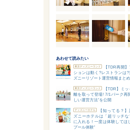
あわせて読みたい
【TDR再開
東京ディズニーランド
ションは動く?レストランは?
ズニーリゾート運営情報まと
【TDR】ミ
東京ディズニーランド
離を取って登場! 7/1パーク再
しい運営方法”を公開
【知ってる？】
ディズニーホテル
ズニーホテルは「超リッチな
に入れる！一度は体験してほし
プール体験”