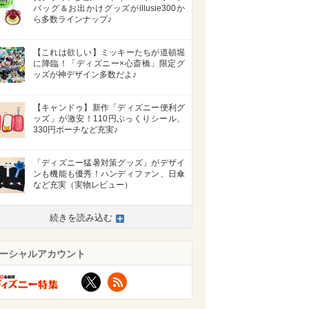
バッグ＆お出かけグッズがillusie300か
ら多数ラインナップ♪
【これは欲しい】ミッキーたちが道頓堀
に降臨！「ディズニー×心斎橋」限定グ
ッズが神デザイン多数だよ♪
【キャンドゥ】新作「ディズニー便利グ
ッズ」が激安！110円ぷっくりシール、
330円ポーチなど充実♪
「ディズニー猛暑対策グッズ」がデザイ
ンも機能も優秀！ハンディファン、日傘
など充実（実物レビュー）
>
続きを読み込む
ーシャルアカウント
X
RSS