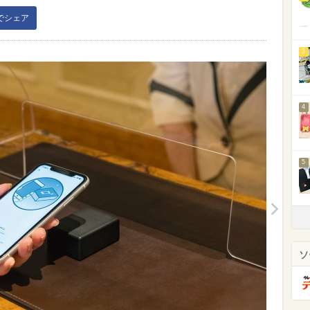
kでシェア
3
4
5
ソ