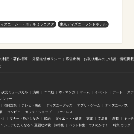
ディズニーシー・ホテルミラコスタ
東京ディズニーランドホテル
の利用・著作権等
外部送信ポリシー
広告出稿・お取り組みのご相談・情報掲載
せ
.5次元ミュージカル
演劇
ニコ動
本・マンガ
ゲーム
イベント
アート
スポ
レジャー
混雑対策
テレビ・映画
ディズニーグッズ
アプリ・ゲーム
ディズニーパス
酒
コンビニ
カフェ・ショップ
ファミレス
かけ
マナー・身だしなみ
節約
ダイエット・健康
家電
文房具
雑貨
キッチ
〜シェアしたくなる〜 至福な体験・旅特集
ペット特集：ウチのかぞく
特集 カラダ