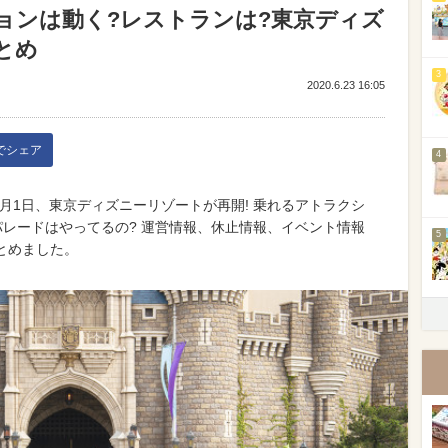
ションは動く?レストランは?東京ディズ
とめ
3
2020.6.23 16:05
kでシェア
4
20年7月1日、東京ディズニーリゾートが再開! 乗れるアトラクシ
 パレードはやってるの? 運営情報、休止情報、イベント情報
5
とめました。