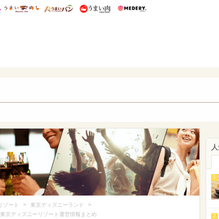
総研 ディズニー特集
mimot.
うまいめし
うまいパン
うまい肉
Medery.
ズニー特集 -ウレぴあ総研
人
1
>
>
リゾート
東京ディズニーランド
?東京ディズニーリゾート運営情報まとめ
2