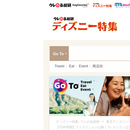
ウレぴあ総研
ハピママ*
ウレぴあ
ディ
Go To
Travel
Eat
Event
商店街
>
ディズニー特集 -ウレぴあ総研
東京ディズニー
【TDR再開】アトラクションは動く?レストランは