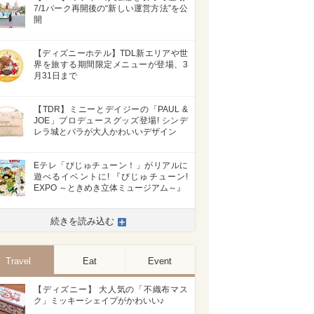
7/1パーク再開後の“新しい運営方法”を公
開
【ディズニーホテル】TDL新エリアや世
界を旅する期間限定メニューが登場、3
月31日まで
【TDR】ミニーとデイジーの「PAUL &
JOE」プロデュースグッズ登場! シンデ
レラ城とバラが大人かわいいデザイン
Eテレ「びじゅチューン！」がリアルに
遊べるイベントに! 『びじゅチューン!
EXPO ～ときめき立体ミュージアム～』
続きを読み込む
Travel
Eat
Event
【ディズニー】 大人気の「不織布マス
ク」ミッキーシェイプがかわいい♪