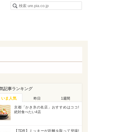
気記事ランキング
いま人気
昨日
1週間
京都「かき氷の名店」おすすめはココ!
絶対食べたい4店
【TDR】ミッキーが距離を取って登場!