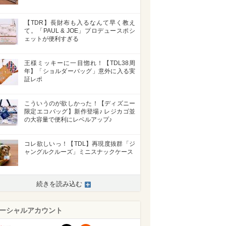
【TDR】長財布も入るなんて早く教え
て。「PAUL & JOE」プロデュースポシ
ェットが便利すぎる
王様ミッキーに一目惚れ！【TDL38周
年】「ショルダーバッグ」意外に入る実
証レポ
こういうのが欲しかった！【ディズニー
限定エコバッグ】新作登場♪ レジカゴ並
の大容量で便利にレベルアップ♪
コレ欲しいっ！【TDL】再現度抜群「ジ
ャングルクルーズ」ミニスナックケース
続きを読み込む
ーシャルアカウント