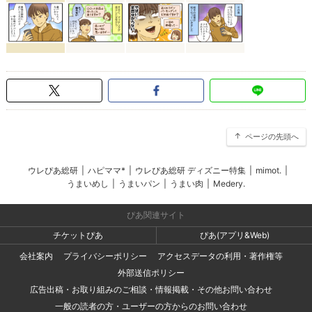
ページの先頭へ
ウレぴあ総研
|
ハピママ*
|
ウレぴあ総研 ディズニー特集
|
mimot.
|
うまいめし
|
うまいパン
|
うまい肉
|
Medery.
ぴあ関連サイト
チケットぴあ
ぴあ(アプリ&Web)
会社案内
プライバシーポリシー
アクセスデータの利用・著作権等
外部送信ポリシー
広告出稿・お取り組みのご相談・情報掲載・その他お問い合わせ
一般の読者の方・ユーザーの方からのお問い合わせ