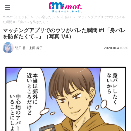
mimot.(ミモット)
mimot.(ミモット)
>
いい恋したい
>
出会い
>
マッチングアプリでのウソがバレ
た瞬間 #1「身バレを防ぎたくて…」
マッチングアプリでのウソがバレた瞬間 #1「身バレ
を防ぎたくて…」（写真 1/4）
弘田 香
・
上田 耀子
2020.10.4 10:30