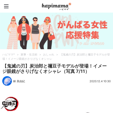
ハピママ*
ハピママ*
>
家事・生活術
>
おしゃれ
>
【鬼滅の刃】炭治郎と禰豆子モデルが登
場！イメージ眼鏡がさりげなくオシャレ
【鬼滅の刃】炭治郎と禰豆子モデルが登場！イメー
ジ眼鏡がさりげなくオシャレ（写真 7/11）
林 美由紀
2020.12.4 10:30