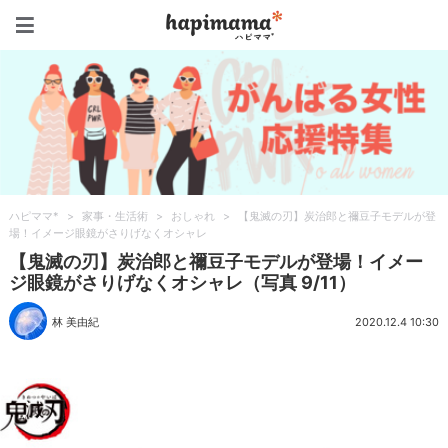
ハピママ*
ハピママ*
>
家事・生活術
>
おしゃれ
>
【鬼滅の刃】炭治郎と禰豆子モデルが登
場！イメージ眼鏡がさりげなくオシャレ
【鬼滅の刃】炭治郎と禰豆子モデルが登場！イメー
ジ眼鏡がさりげなくオシャレ（写真 9/11）
林 美由紀
2020.12.4 10:30