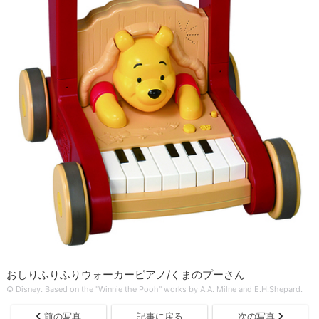
おしりふりふりウォーカーピアノ/くまのプーさん
© Disney. Based on the "Winnie the Pooh" works by A.A. Milne and E.H.Shepard.
前の写真
記事に戻る
次の写真