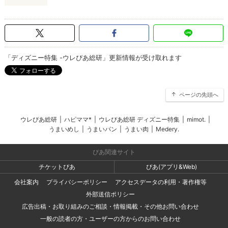
「ディズニー特集 -ウレぴあ総研」更新情報が受け取れます
ページの先頭へ
ウレぴあ総研
|
ハピママ*
|
ウレぴあ総研 ディズニー特集
|
mimot.
|
うまいめし
|
うまいパン
|
うまい肉
|
Medery.
ぴあ関連サイト
チケットぴあ
ぴあ(アプリ&Web)
会社案内
プライバシーポリシー
アクセスデータの利用・著作権等
外部送信ポリシー
広告出稿・お取り組みのご相談・情報掲載・その他お問い合わせ
一般の読者の方・ユーザーの方からのお問い合わせ