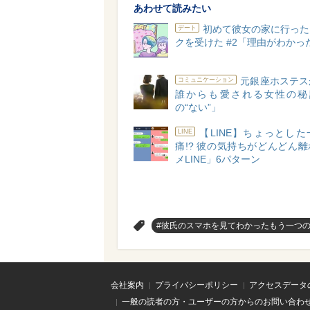
あわせて読みたい
初めて彼女の家に行った
デート
クを受けた #2「理由がわかっ
元銀座ホステス
コミュニケーション
誰からも愛される女性の秘
の“ない”」
【LINE】ちょっとし
LINE
痛!? 彼の気持ちがどんどん
メLINE」6パターン
>
#彼氏のスマホを見てわかったもう一つ
会社案内
プライバシーポリシー
アクセスデータ
一般の読者の方・ユーザーの方からのお問い合わ