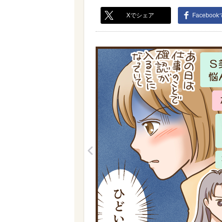
Xでシェア
Faceboo
<