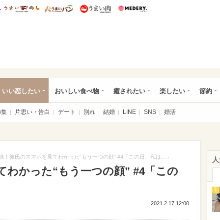
総研 ディズニー特集
mimot.
うまいめし
うまいパン
うまい肉
Medery.
ot.(ミモット)
いい恋したい
おいしい食べ物
癒されたい
楽したい
節約
G集
片思い・告白
デート
別れ
結婚
LINE
SNS
婚活
録！彼氏のスマホを見てわかった“もう一つの顔” #4「この日、私は…」
人
わかった“もう一つの顔” #4「この
）
1
2021.2.17 12:00