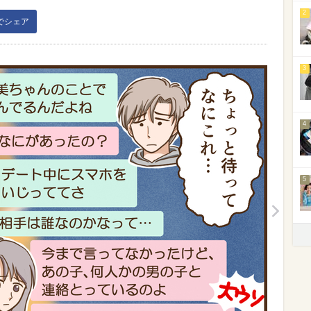
2
kでシェア
3
4
5