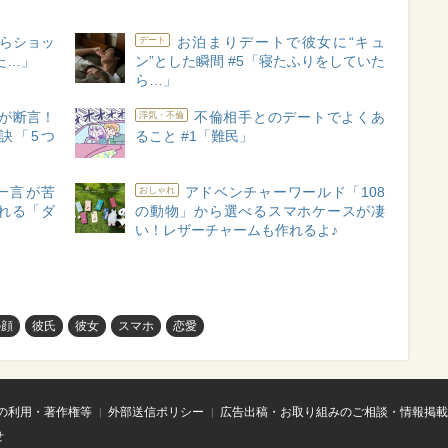
らショッ
お泊まりデートで彼女に“キュ
デート
た…」
ン”とした瞬間 #5「寝たふりをしていた
ら…」
が断言！
不倫相手とのデートでよくあ
浮気・不倫
訣「5つ
ること #1「難民」
た一言が苦
アドベンチャーワールド「108
おしゃれ
離れる「ダ
の動物」から選べるスマホケースが凄
い！レザーチャームも作れるよ♪
の顔
彼氏
彼女
スマホ
恋愛
の利用・著作権等
外部送信ポリシー
広告出稿・お取り組みのご相談・情報掲載
せ