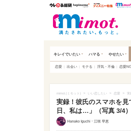
ウレぴあ総研
ハピママ*
ウレぴあ
mim
キレイでいたい
ハマる
やせたい
恋愛
出会い
モテる
浮気・不倫
恋愛N
>
>
>
mimot.(ミモット)
いい恋したい
恋愛
実
実録！彼氏のスマホを見て
日、私は…」（写真 3/4
・
Hanako Iguchi
江咲 早恵