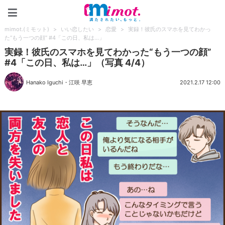
mimot.(ミモット)
mimot.(ミモット)
>
いい恋したい
>
恋愛
>
実録！彼氏のスマホを見てわかっ
た“もう一つの顔” #4「この日、私は…」
実録！彼氏のスマホを見てわかった“もう一つの顔”
#4「この日、私は…」（写真 4/4）
Hanako Iguchi
・
江咲 早恵
2021.2.17 12:00