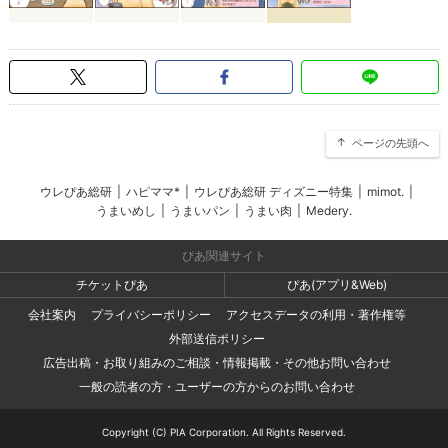
ページの先頭へ
ウレぴあ総研
|
ハピママ*
|
ウレぴあ総研 ディズニー特集
|
mimot.
|
うまいめし
|
うまいパン
|
うまい肉
|
Medery.
ぴあ関連サイト
チケットぴあ
ぴあ(アプリ&Web)
会社案内
プライバシーポリシー
アクセスデータの利用・著作権等
外部送信ポリシー
広告出稿・お取り組みのご相談・情報掲載・その他お問い合わせ
一般の読者の方・ユーザーの方からのお問い合わせ
Copyright (C) PIA Corporation. All Rights Reserved.