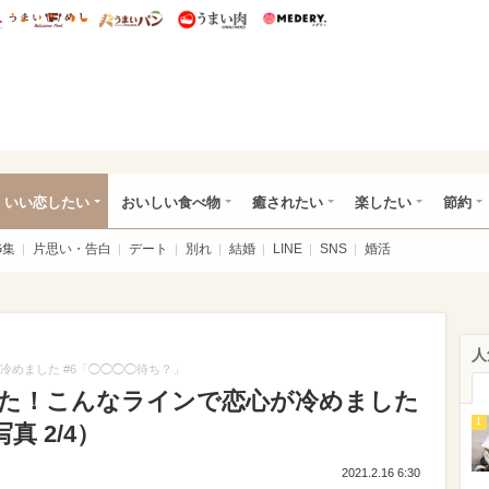
総研 ディズニー特集
mimot.
うまいめし
うまいパン
うまい肉
Medery.
ot.(ミモット)
いい恋したい
おいしい食べ物
癒されたい
楽したい
節約
G集
片思い・告白
デート
別れ
結婚
LINE
SNS
婚活
人
冷めました #6「◯◯◯◯待ち？」
聞いた！こんなラインで恋心が冷めました
1
真 2/4）
2021.2.16 6:30