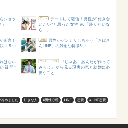
らショッ
デートして確信！男性が“付き合
デート
？」
いたい”と思った女性 #6「帰りたいな
ら…」
が断言！
男性がゲンナリしちゃう「おばさ
LINE
訣「5つ
んLINE」の残念な特徴5つ
れはない
『じゃあ、あんたが作って
テレビ・ドラマ
い質問”
みろよ』から見る現実の恋と結婚に必
要なこと
が冷めました
好きな人
#男性心理
LINE
恋愛
#LINE恋愛