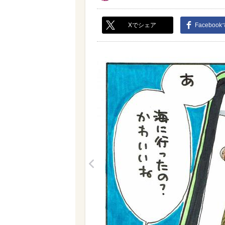
Xでシェア
Faceboo
<