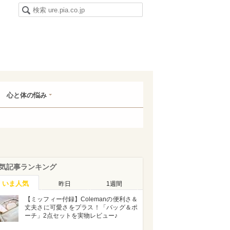
心と体の悩み
気記事ランキング
いま人気
昨日
1週間
【ミッフィー付録】Colemanの便利さ＆
丈夫さに可愛さをプラス！「バッグ＆ポ
ーチ」2点セットを実物レビュー♪