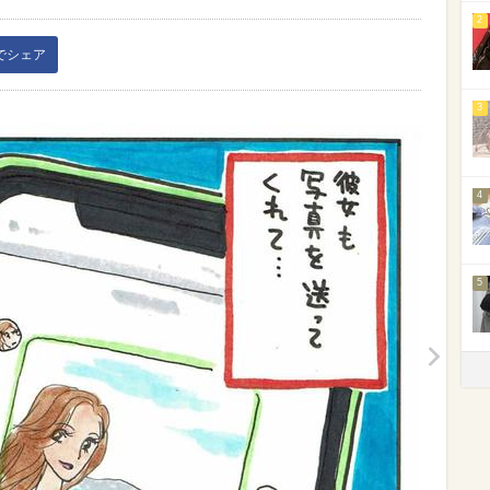
2
kでシェア
3
4
5