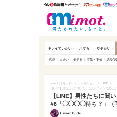
ウレぴあ総研
ハピママ*
ウレぴあ
mim
キレイでいたい
ハマる
やせたい
恋愛
出会い
モテる
浮気・不倫
恋愛N
>
>
>
mimot.(ミモット)
いい恋したい
LINE
【LINE】男性たちに聞いた！こんなラインで恋心が
【LINE】男性たちに
#6「◯◯◯◯待ち？」（写
Hanako Iguchi