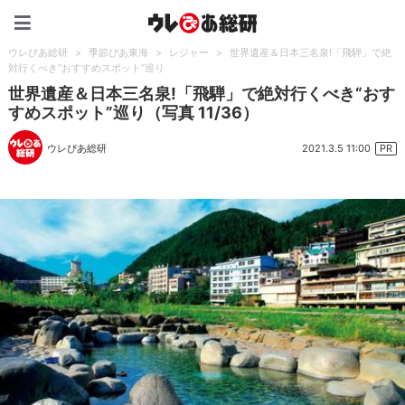
ウレぴあ総研（うれぴあ）
ウレぴあ総研
>
季節ぴあ東海
>
レジャー
>
世界遺産＆日本三名泉!「飛騨」で絶
対行くべき“おすすめスポット”巡り
世界遺産＆日本三名泉!「飛騨」で絶対行くべき“おす
すめスポット”巡り（写真 11/36）
2021.3.5 11:00
ウレぴあ総研
PR