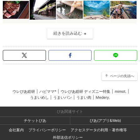
続きを読み込む
ページの先頭へ
ウレぴあ総研
|
ハピママ*
|
ウレぴあ総研 ディズニー特集
|
mimot.
|
うまいめし
|
うまいパン
|
うまい肉
|
Medery.
ぴあ関連サイト
チケットぴあ
ぴあ(アプリ&Web)
会社案内
プライバシーポリシー
アクセスデータの利用・著作権等
外部送信ポリシー