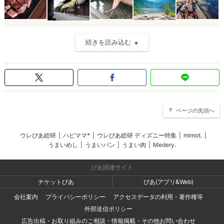
続きを読み込む
ページの先頭へ
ウレぴあ総研
|
ハピママ*
|
ウレぴあ総研 ディズニー特集
|
mimot.
|
うまいめし
|
うまいパン
|
うまい肉
|
Medery.
ぴあ関連サイト
チケットぴあ
ぴあ(アプリ&Web)
会社案内
プライバシーポリシー
アクセスデータの利用・著作権等
外部送信ポリシー
広告出稿・お取り組みのご相談・情報掲載・その他お問い合わせ