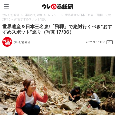
ウレぴあ総研（うれぴあ）
ウレぴあ総研
>
季節ぴあ東海
>
レジャー
>
世界遺産＆日本三名泉!「飛騨」で絶
対行くべき“おすすめスポット”巡り
世界遺産＆日本三名泉!「飛騨」で絶対行くべき“おす
すめスポット”巡り（写真 17/36）
2021.3.5 11:00
ウレぴあ総研
PR