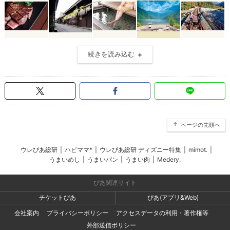
続きを読み込む
ページの先頭へ
ウレぴあ総研
|
ハピママ*
|
ウレぴあ総研 ディズニー特集
|
mimot.
|
うまいめし
|
うまいパン
|
うまい肉
|
Medery.
ぴあ関連サイト
チケットぴあ
ぴあ(アプリ&Web)
会社案内
プライバシーポリシー
アクセスデータの利用・著作権等
外部送信ポリシー