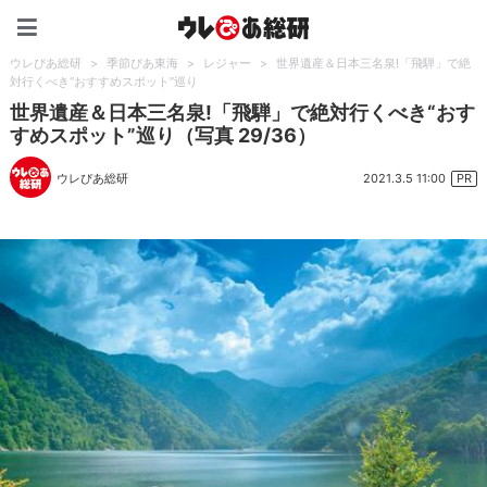
ウレぴあ総研（うれぴあ）
ウレぴあ総研
>
季節ぴあ東海
>
レジャー
>
世界遺産＆日本三名泉!「飛騨」で絶
対行くべき“おすすめスポット”巡り
世界遺産＆日本三名泉!「飛騨」で絶対行くべき“おす
すめスポット”巡り（写真 29/36）
2021.3.5 11:00
ウレぴあ総研
PR