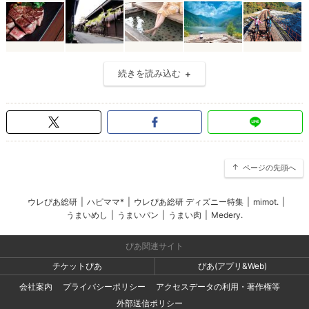
続きを読み込む
ページの先頭へ
ウレぴあ総研
|
ハピママ*
|
ウレぴあ総研 ディズニー特集
|
mimot.
|
うまいめし
|
うまいパン
|
うまい肉
|
Medery.
ぴあ関連サイト
チケットぴあ
ぴあ(アプリ&Web)
会社案内
プライバシーポリシー
アクセスデータの利用・著作権等
外部送信ポリシー