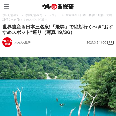
ウレぴあ総研（うれぴあ）
ウレぴあ総研
>
季節ぴあ東海
>
レジャー
>
世界遺産＆日本三名泉!「飛騨」で絶
対行くべき“おすすめスポット”巡り
世界遺産＆日本三名泉!「飛騨」で絶対行くべき“おす
すめスポット”巡り（写真 19/36）
2021.3.5 11:00
ウレぴあ総研
PR