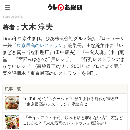
ウレぴあ総研（うれぴあ）
TOP
>
著者紹介
大木 淳夫
著者：
1965年東京生まれ。ぴあ株式会社グルメ統括プロデューサ
ー兼『
東京最高のレストラン
』編集長。主な編集作に『い
まどき真っ当な料理店』(田中康夫)、『一食入魂』(小山薫
堂)、『宮部みゆきの江戸レシピ』、『行列レストランのま
かないレシピ』(森脇慶子)など。2001年にプロによる完全
実名評価本「東京最高のレストラン」を創刊。
記事一覧
YouTubeから“スターシェフ”が生まれる時代が来る!?
『東京最高のレストラン』座談会:2
“「テイクアウト予約」取れる店と取れない店”、差はど
こにある? 『東京最高のレストラン』座談会:1