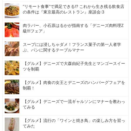
“リモート食事”で満足できる!? これから生き残る飲食店
の条件は『東京最高のレストラン』座談会:3
肉ラバー、小石原はるかが指南する「デニーズ肉料理Z
級!!!フェア」
スープには浸しちゃダメ！フランス菓子の第一人者学
ぶ、パンに関するテーブルマナー
【グルメ】デニーズで大森由紀子先生とマンゴースイー
ツを制覇
【グルメ】肉食の女王とデニーズのハンバーグフェアを
制覇！
【グルメ】デニーズで一流ギャルソンにマナーを教わっ
てみる
【グルメ】流行の「ワインと焼き鳥」の楽しみ方を習っ
てみた