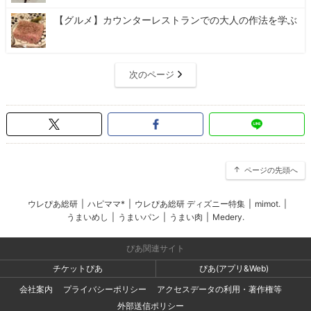
【グルメ】カウンターレストランでの大人の作法を学ぶ
次のページ
ページの先頭へ
ウレぴあ総研
|
ハピママ*
|
ウレぴあ総研 ディズニー特集
|
mimot.
|
うまいめし
|
うまいパン
|
うまい肉
|
Medery.
ぴあ関連サイト
チケットぴあ
ぴあ(アプリ&Web)
会社案内
プライバシーポリシー
アクセスデータの利用・著作権等
外部送信ポリシー