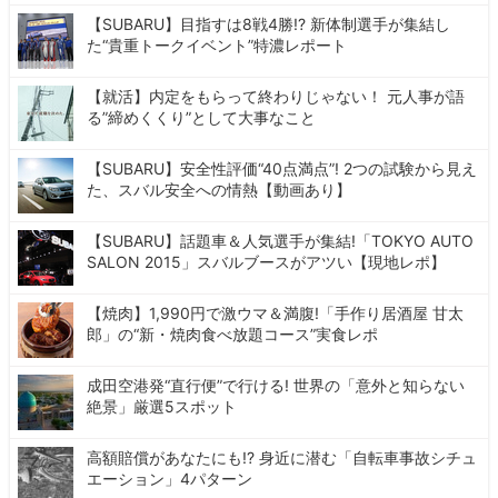
【SUBARU】目指すは8戦4勝!? 新体制選手が集結し
た“貴重トークイベント”特濃レポート
【就活】内定をもらって終わりじゃない！ 元人事が語
る”締めくくり”として大事なこと
【SUBARU】安全性評価“40点満点”! 2つの試験から見え
た、スバル安全への情熱【動画あり】
【SUBARU】話題車＆人気選手が集結!「TOKYO AUTO
SALON 2015」スバルブースがアツい【現地レポ】
【焼肉】1,990円で激ウマ＆満腹!「手作り居酒屋 甘太
郎」の“新・焼肉食べ放題コース”実食レポ
成田空港発“直行便”で行ける! 世界の「意外と知らない
絶景」厳選5スポット
高額賠償があなたにも!? 身近に潜む「自転車事故シチュ
エーション」4パターン