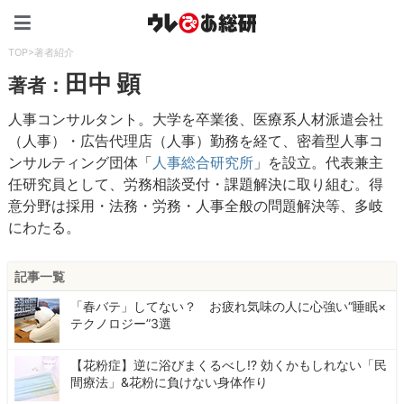
ウレぴあ総研（うれぴあ）
TOP
>
著者紹介
田中 顕
著者：
人事コンサルタント。大学を卒業後、医療系人材派遣会社
（人事）・広告代理店（人事）勤務を経て、密着型人事コ
ンサルティング団体「
人事総合研究所
」を設立。代表兼主
任研究員として、労務相談受付・課題解決に取り組む。得
意分野は採用・法務・労務・人事全般の問題解決等、多岐
にわたる。
記事一覧
「春バテ」してない？ お疲れ気味の人に心強い“睡眠×
テクノロジー”3選
【花粉症】逆に浴びまくるべし!? 効くかもしれない「民
間療法」&花粉に負けない身体作り