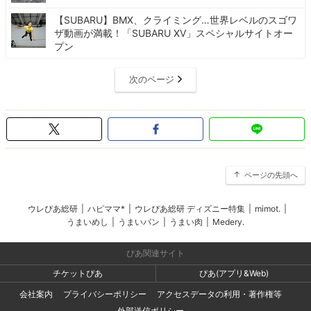
【SUBARU】BMX、クライミング…世界レベルのスゴワ
ザ動画が満載！「SUBARU XV」スペシャルサイトオー
プン
次のページ
ページの先頭へ
ウレぴあ総研
|
ハピママ*
|
ウレぴあ総研 ディズニー特集
|
mimot.
|
うまいめし
|
うまいパン
|
うまい肉
|
Medery.
ぴあ関連サイト
チケットぴあ
ぴあ(アプリ&Web)
会社案内
プライバシーポリシー
アクセスデータの利用・著作権等
外部送信ポリシー