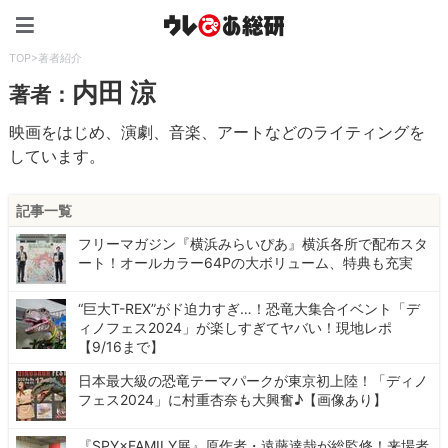
ウレぴあ総研（うれぴあ）
TOP
>
著者紹介
内田 涼
著者：
映画をはじめ、演劇、音楽、アートなどのライティングを
しています。
記事一覧
フリーマガジン『横浜みらいぴあ』横浜各所で配布スタ
ート！オールカラー64Pの大ボリューム、特典も充実
“巨大T-REX”がド迫力すぎ…！恐竜大集合イベント「デ
ィノフェス2024」が楽しすぎてヤバい！現地レポ
【9/16まで】
日本最大級の恐竜テーマパークが東京初上陸！「ディノ
フェス2024」に村重杏奈も大興奮♪【画像あり】
『SPY×FAMILY展』原作者・遠藤達哉が総監修！来場者