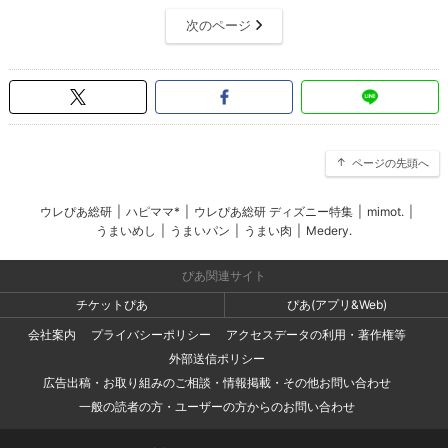
次のページ
ページの先頭へ
ウレぴあ総研
|
ハピママ*
|
ウレぴあ総研 ディズニー特集
|
mimot.
|
うまいめし
|
うまいパン
|
うまい肉
|
Medery.
ぴあ関連サイト
チケットぴあ
ぴあ(アプリ&Web)
会社案内
プライバシーポリシー
アクセスデータの利用・著作権等
外部送信ポリシー
広告出稿・お取り組みのご相談・情報掲載・その他お問い合わせ
一般の読者の方・ユーザーの方からのお問い合わせ