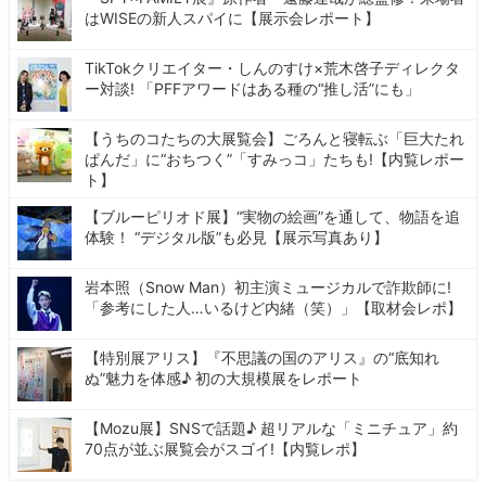
はWISEの新人スパイに【展示会レポート】
TikTokクリエイター・しんのすけ×荒木啓子ディレクタ
ー対談! 「PFFアワードはある種の“推し活”にも」
【うちのコたちの大展覧会】ごろんと寝転ぶ「巨大たれ
ぱんだ」に“おちつく”「すみっコ」たちも!【内覧レポー
ト】
【ブルーピリオド展】“実物の絵画”を通して、物語を追
体験！ “デジタル版”も必見【展示写真あり】
岩本照（Snow Man）初主演ミュージカルで詐欺師に!
「参考にした人…いるけど内緒（笑）」【取材会レポ】
【特別展アリス】『不思議の国のアリス』の“底知れ
ぬ”魅力を体感♪ 初の大規模展をレポート
【Mozu展】SNSで話題♪ 超リアルな「ミニチュア」約
70点が並ぶ展覧会がスゴイ!【内覧レポ】