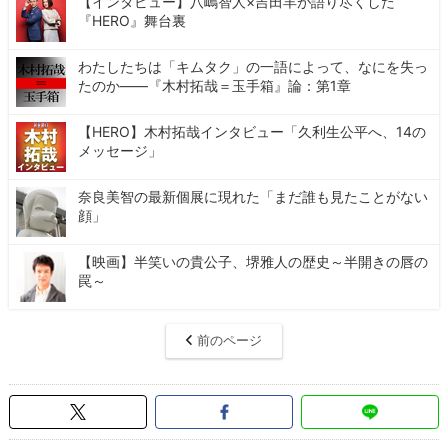
【インタビュー】八嶋智人×吉田羊が語り尽くした
『HERO』舞台裏
わたしたちは「キムタク」の一語によって、なにを失っ
たのか――『木村拓哉＝玉手箱』論：第1章
【HERO】木村拓哉インタビュー「久利生公平へ、14の
メッセージ」
奈良美智の最新個展に現れた「まだ誰も見たことがない
顔」
【映画】半笑いの貴公子、堺雅人の歴史～半開きの唇の
罠～
前のページ