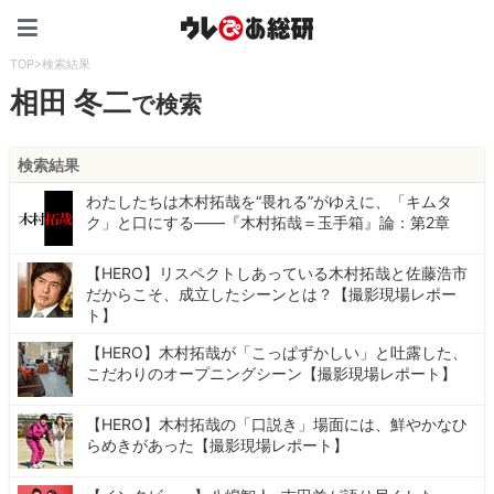
ウレぴあ総研（うれぴあ）
TOP
>
検索結果
相田 冬二
で検索
検索結果
わたしたちは木村拓哉を“畏れる”がゆえに、「キムタ
ク」と口にする――『木村拓哉＝玉手箱』論：第2章
【HERO】リスペクトしあっている木村拓哉と佐藤浩市
だからこそ、成立したシーンとは？【撮影現場レポー
ト】
【HERO】木村拓哉が「こっぱずかしい」と吐露した、
こだわりのオープニングシーン【撮影現場レポート】
【HERO】木村拓哉の「口説き」場面には、鮮やかなひ
らめきがあった【撮影現場レポート】