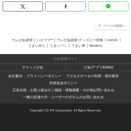
ページの先頭へ
ウレぴあ総研
|
ハピママ*
|
ウレぴあ総研 ディズニー特集
|
mimot.
|
うまいめし
|
うまいパン
|
うまい肉
|
Medery.
ぴあ関連サイト
チケットぴあ
ぴあ(アプリ&Web)
会社案内
プライバシーポリシー
アクセスデータの利用・著作権等
外部送信ポリシー
広告出稿・お取り組みのご相談・情報掲載・その他お問い合わせ
一般の読者の方・ユーザーの方からのお問い合わせ
Copyright (C) PIA Corporation. All Rights Reserved.