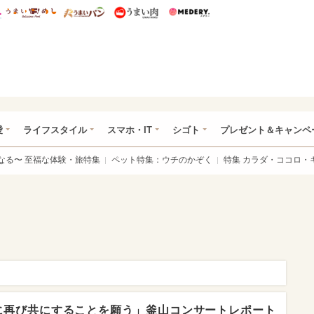
総研 ディズニー特集
mimot.
うまいめし
うまいパン
うまい肉
Medery.
ぴあ総研（うれぴあ）
愛
ライフスタイル
スマホ・IT
シゴト
プレゼント＆キャンペ
なる〜 至福な体験・旅特集
ペット特集：ウチのかぞく
特集 カラダ・ココロ・
に再び共にすることを願う」釜山コンサートレポート