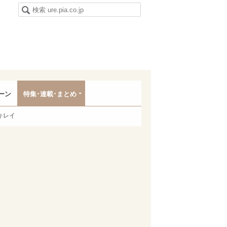
ーン
特集･連載･まとめ
キレイ