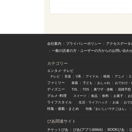
会社案内
プライバシーポリシー
アクセスデータ
一般の読者の方・ユーザーの方からのお問い合わ
カテゴリー
エンタメ･テレビ
テレビ
音楽
V系
アイドル
映画
アニメ
2
ファミリー
家庭
子ども
おしゃれ
おでかけ・
ディズニー
TDL
TDS
裏ワザ・攻略
混雑予想
グルメ･料理
スイーツ
食品
飲料
お菓子
お
ライフスタイル
生活・ライフハック
お金
おで
特集
・
連載
・
まとめ
特集『おいしいウチごはん』
ぴあ関連サイト
チケットぴあ
ぴあ(アプリ&Web)
BOOKぴあ