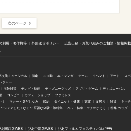
次のページ
の利用・著作権等
外部送信ポリシー
広告出稿・お取り組みのご相談・情報掲載
せ
.5次元ミュージカル
演劇
ニコ動
本・マンガ
ゲーム
イベント
アート
スポ
レジャー
混雑対策
テレビ・映画
ディズニーグッズ
アプリ・ゲーム
ディズニーパス
酒
コンビニ
カフェ・ショップ
ファミレス
かけ
マナー・身だしなみ
節約
ダイエット・健康
家電
文房具
雑貨
キッチ
〜シェアしたくなる〜 至福な体験・旅特集
ペット特集：ウチのかぞく
特集 カラダ
ぴあ関⻄版WEB
ぴあ中部版WEB
ぴあフィルムフェスティバル(PFF)