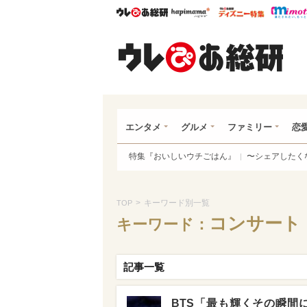
ウレぴあ総研
ハピママ*
ウレぴあ
ウレ
エンタメ
グルメ
ファミリー
恋
特集『おいしいウチごはん』
〜シェアしたく
>
キーワード別一覧
TOP
コンサート
キーワード：
記事一覧
BTS「最も輝くその瞬間