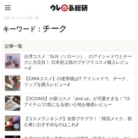
ウレぴあ総研（うれぴあ）
TOP
>
キーワード別一覧
チーク
キーワード：
記事一覧
台湾コスメ「SLN（ソローン）」のアイシャドウとチー
クに大注目！ 日本初上陸のプチプラコスメ購入レビュ
ー♪
【ZARAコスメ】の使用感は!? アイシャドウ、チーク、
リップを購入レビュー♪
【3COINS】の新コスメ「and us」が可愛すぎる！“13
アイテム”の気になる使い心地を徹底レビュー
【コスメランキング】全部プチプラ！「韓流メイク」初
心者におすすめなのはこれ♪