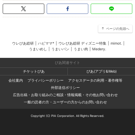
ページの先頭へ
ウレぴあ総研
|
ハピママ*
|
ウレぴあ総研 ディズニー特集
|
mimot.
|
うまいめし
|
うまいパン
|
うまい肉
|
Medery.
ぴあ関連サイト
チケットぴあ
ぴあ(アプリ&Web)
会社案内
プライバシーポリシー
アクセスデータの利用・著作権等
外部送信ポリシー
広告出稿・お取り組みのご相談・情報掲載・その他お問い合わせ
一般の読者の方・ユーザーの方からのお問い合わせ
Copyright (C) PIA Corporation. All Rights Reserved.