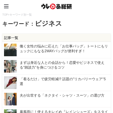
ウレぴあ総研（うれぴあ）
TOP
>
キーワード別一覧
ビジネス
キーワード：
記事一覧
働く女性の悩みに応えた「お仕事バッグ」トートにもリ
ュックにもなる2WAYバッグが便利すぎ！
まずは身近な人との会話から！恋愛やビジネスで使え
る“雑談力”を身につけるコツ
「着るだけ」で疲労軽減!? 話題の“リカバリーウェア”5
選
夫が出世する「ネクタイ・シャツ・スーツ」の選び方
暴風雨に！使えるキレイめ『レインシューズ』をスタイ