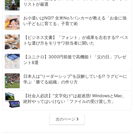
リストが厳選
お小遣いはNG!? 全米No.1バンカーが教える「お金に強
い子どもに育てる」子育て術
【ビジネス文書】「フォント」が成果を左右する!? ベス
トな選び方をモリサワ担当者に聞いた
【ユニクロ】3000円前後で高機能！「父の日」プレゼ
ント8選
日本人は“リーダーシップ”を誤解している!? ラグビーに
学ぶ「勝てる組織」の作り方
【社会人必読】"文字化け"は超迷惑! WindowsとMac、
絶対やってはいけない「ファイルの受け渡し方」
次のページ