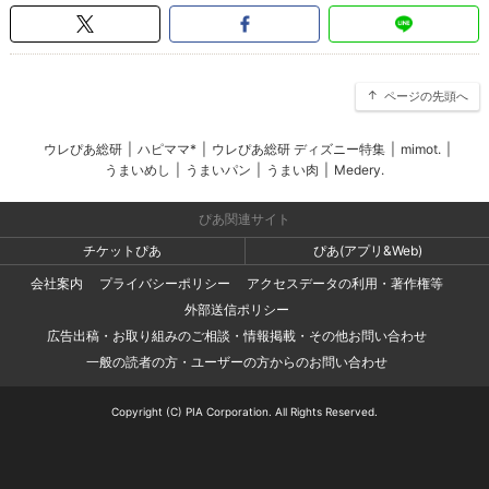
ページの先頭へ
ウレぴあ総研
|
ハピママ*
|
ウレぴあ総研 ディズニー特集
|
mimot.
|
うまいめし
|
うまいパン
|
うまい肉
|
Medery.
ぴあ関連サイト
チケットぴあ
ぴあ(アプリ&Web)
会社案内
プライバシーポリシー
アクセスデータの利用・著作権等
外部送信ポリシー
広告出稿・お取り組みのご相談・情報掲載・その他お問い合わせ
一般の読者の方・ユーザーの方からのお問い合わせ
Copyright (C) PIA Corporation. All Rights Reserved.