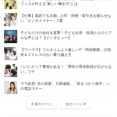
フィスが叶える“新しい働き方”とは
【仕事】風邪でも出勤…上司・同僚・取引先を困らせな
い「ビジネスマナー」7選
子どもだけの会社を直撃！子ども社長・役員たちのリア
ルな声とは？【インタビュー】
【ワーママ】フルタイムより厳しい!?「時短勤務」の現
実＆ストレスのない乗り越え方
パパにだって事情がある！「男性の育休取得が広がらな
い」ワケ
ママ必見! 夫の実家、欠勤連絡…「気をつかう相手」へ
の電話マナー
前のページ
次のページ