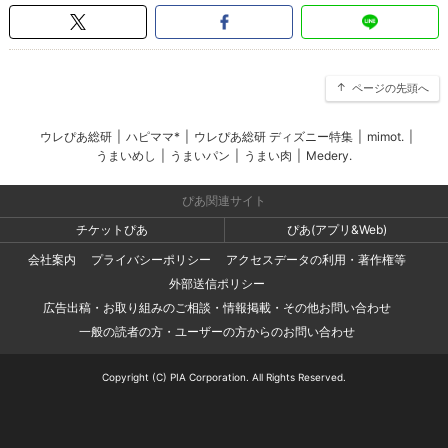
ページの先頭へ
ウレぴあ総研
|
ハピママ*
|
ウレぴあ総研 ディズニー特集
|
mimot.
|
うまいめし
|
うまいパン
|
うまい肉
|
Medery.
ぴあ関連サイト
チケットぴあ
ぴあ(アプリ&Web)
会社案内
プライバシーポリシー
アクセスデータの利用・著作権等
外部送信ポリシー
広告出稿・お取り組みのご相談・情報掲載・その他お問い合わせ
一般の読者の方・ユーザーの方からのお問い合わせ
Copyright (C) PIA Corporation. All Rights Reserved.