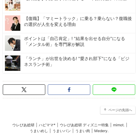
【復職】「マミートラック」に乗る？乗らない？復職後
の選択が人生を変える理由
ポイントは「自己肯定」! "結果を出せる自分"になる
「メンタル術」を専門家が解説
「ランチ」が出世を決める! "愛され部下"になる「ビジ
ネスランチ術」
ページの先頭へ
ウレぴあ総研
|
ハピママ*
|
ウレぴあ総研 ディズニー特集
|
mimot.
|
うまいめし
|
うまいパン
|
うまい肉
|
Medery.