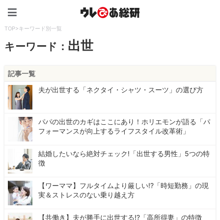
ウレぴあ総研（うれぴあ）
TOP
>
キーワード別一覧
出世
キーワード：
記事一覧
夫が出世する「ネクタイ・シャツ・スーツ」の選び方
パパの出世のカギはここにあり！ホリエモンが語る「パ
フォーマンスが向上するライフスタイル改革術」
結婚したいなら絶対チェック!「出世する男性」5つの特
徴
【ワーママ】フルタイムより厳しい!?「時短勤務」の現
実＆ストレスのない乗り越え方
【共働き】夫が勝手に出世する!?「高所得妻」の特徴