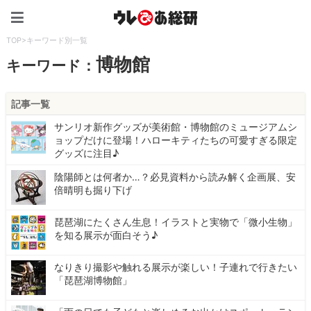
ウレぴあ総研（うれぴあ）
TOP
>
キーワード別一覧
博物館
キーワード：
記事一覧
サンリオ新作グッズが美術館・博物館のミュージアムシ
ョップだけに登場！ハローキティたちの可愛すぎる限定
グッズに注目♪
陰陽師とは何者か…？必見資料から読み解く企画展、安
倍晴明も掘り下げ
琵琶湖にたくさん生息！イラストと実物で「微小生物」
を知る展示が面白そう♪
なりきり撮影や触れる展示が楽しい！子連れで行きたい
「琵琶湖博物館」