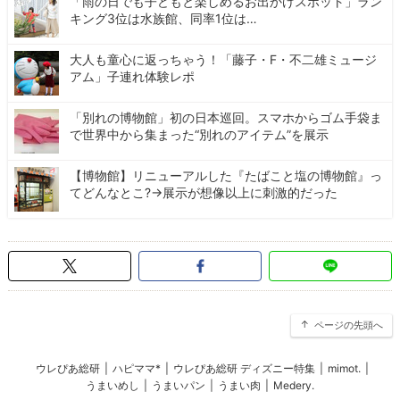
「雨の日でも子どもと楽しめるお出かけスポット」ラン
キング3位は水族館、同率1位は…
大人も童心に返っちゃう！「藤子・F・不二雄ミュージ
アム」子連れ体験レポ
「別れの博物館」初の日本巡回。スマホからゴム手袋ま
で世界中から集まった“別れのアイテム”を展示
【博物館】リニューアルした『たばこと塩の博物館』っ
てどんなとこ?→展示が想像以上に刺激的だった
ページの先頭へ
ウレぴあ総研
|
ハピママ*
|
ウレぴあ総研 ディズニー特集
|
mimot.
|
うまいめし
|
うまいパン
|
うまい肉
|
Medery.