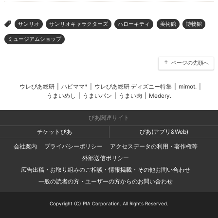
サンリオ
サンリオキャラクターズ
ハローキティ
美術館
博物館
>
ミュージアムショップ
ページの先頭へ
ウレぴあ総研
|
ハピママ*
|
ウレぴあ総研 ディズニー特集
|
mimot.
|
うまいめし
|
うまいパン
|
うまい肉
|
Medery.
ぴあ関連サイト
チケットぴあ
ぴあ(アプリ&Web)
会社案内
プライバシーポリシー
アクセスデータの利用・著作権等
外部送信ポリシー
広告出稿・お取り組みのご相談・情報掲載・その他お問い合わせ
一般の読者の方・ユーザーの方からのお問い合わせ
Copyright (C) PIA Corporation. All Rights Reserved.