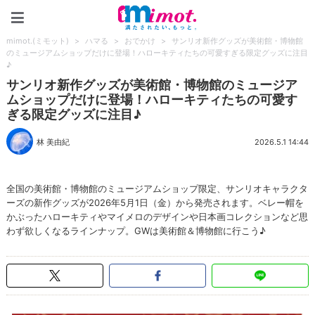
mimot.(ミモット)
mimot.(ミモット)
>
ハマる
>
おでかけ
>
サンリオ新作グッズが美術館・博物館
のミュージアムショップだけに登場！ハローキティたちの可愛すぎる限定グッズに注目
♪
サンリオ新作グッズが美術館・博物館のミュージア
ムショップだけに登場！ハローキティたちの可愛す
ぎる限定グッズに注目♪
林 美由紀
2026.5.1 14:44
全国の美術館・博物館のミュージアムショップ限定、サンリオキャラクタ
ーズの新作グッズが2026年5月1日（金）から発売されます。ベレー帽を
かぶったハローキティやマイメロのデザインや日本画コレクションなど思
わず欲しくなるラインナップ。GWは美術館＆博物館に行こう♪