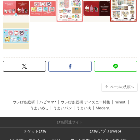
ページの先頭へ
ウレぴあ総研
|
ハピママ*
|
ウレぴあ総研 ディズニー特集
|
mimot.
|
うまいめし
|
うまいパン
|
うまい肉
|
Medery.
ぴあ関連サイト
チケットぴあ
ぴあ(アプリ&Web)