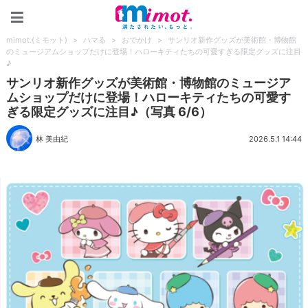
mimot.(ミモット)
mimot.(ミモット)
>
ハマる
>
おでかけ
>
サンリオ新作グッズが美術館・博物館
のミュージアムショップだけに登場！ハローキティたちの可愛すぎる限定グッズに注目
♪
サンリオ新作グッズが美術館・博物館のミュージア
ムショップだけに登場！ハローキティたちの可愛す
ぎる限定グッズに注目♪（写真 6/6）
林 美由紀
2026.5.1 14:44