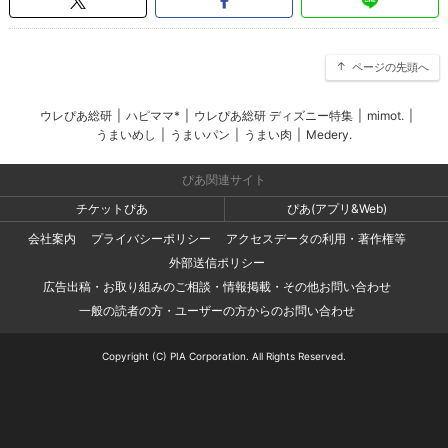
ページの先頭へ
ウレぴあ総研
|
ハピママ*
|
ウレぴあ総研 ディズニー特集
|
mimot.
|
うまいめし
|
うまいパン
|
うまい肉
|
Medery.
ぴあ関連サイト
チケットぴあ
ぴあ(アプリ&Web)
会社案内
プライバシーポリシー
アクセスデータの利用・著作権等
外部送信ポリシー
広告出稿・お取り組みのご相談・情報掲載・その他お問い合わせ
一般の読者の方・ユーザーの方からのお問い合わせ
Copyright (C) PIA Corporation. All Rights Reserved.