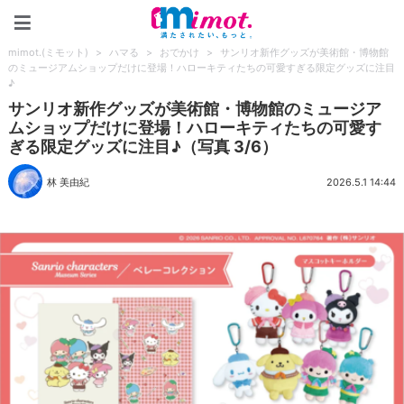
mimot.(ミモット)
mimot.(ミモット)
>
ハマる
>
おでかけ
>
サンリオ新作グッズが美術館・博物館
のミュージアムショップだけに登場！ハローキティたちの可愛すぎる限定グッズに注目
♪
サンリオ新作グッズが美術館・博物館のミュージア
ムショップだけに登場！ハローキティたちの可愛す
ぎる限定グッズに注目♪（写真 3/6）
林 美由紀
2026.5.1 14:44