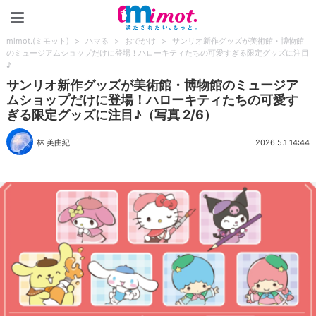
mimot.(ミモット)
mimot.(ミモット)
>
ハマる
>
おでかけ
>
サンリオ新作グッズが美術館・博物館
のミュージアムショップだけに登場！ハローキティたちの可愛すぎる限定グッズに注目
♪
サンリオ新作グッズが美術館・博物館のミュージア
ムショップだけに登場！ハローキティたちの可愛す
ぎる限定グッズに注目♪（写真 2/6）
林 美由紀
2026.5.1 14:44