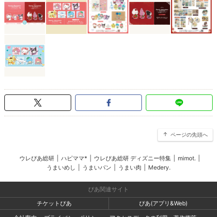
ページの先頭へ
ウレぴあ総研
|
ハピママ*
|
ウレぴあ総研 ディズニー特集
|
mimot.
|
うまいめし
|
うまいパン
|
うまい肉
|
Medery.
ぴあ関連サイト
チケットぴあ
ぴあ(アプリ&Web)