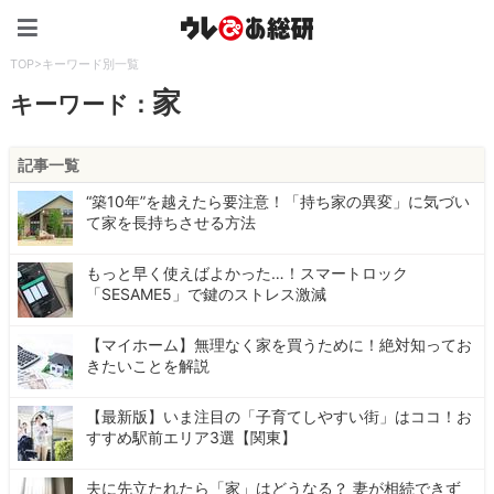
ウレぴあ総研（うれぴあ）
TOP
>
キーワード別一覧
家
キーワード：
記事一覧
“築10年”を越えたら要注意！「持ち家の異変」に気づい
て家を長持ちさせる方法
もっと早く使えばよかった…！スマートロック
「SESAME5」で鍵のストレス激減
【マイホーム】無理なく家を買うために！絶対知ってお
きたいことを解説
【最新版】いま注目の「子育てしやすい街」はココ！お
すすめ駅前エリア3選【関東】
夫に先立たれたら「家」はどうなる？ 妻が相続できず