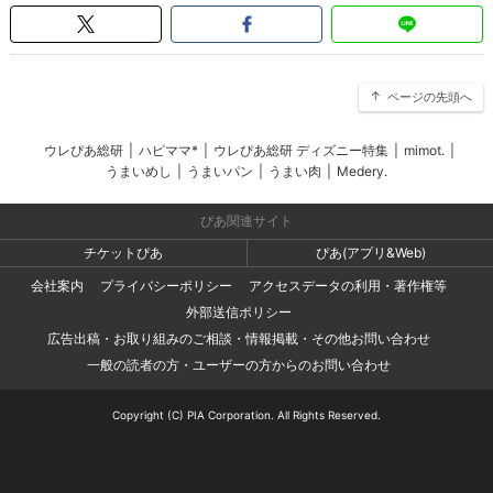
ページの先頭へ
ウレぴあ総研
|
ハピママ*
|
ウレぴあ総研 ディズニー特集
|
mimot.
|
うまいめし
|
うまいパン
|
うまい肉
|
Medery.
ぴあ関連サイト
チケットぴあ
ぴあ(アプリ&Web)
会社案内
プライバシーポリシー
アクセスデータの利用・著作権等
外部送信ポリシー
広告出稿・お取り組みのご相談・情報掲載・その他お問い合わせ
一般の読者の方・ユーザーの方からのお問い合わせ
Copyright (C) PIA Corporation. All Rights Reserved.