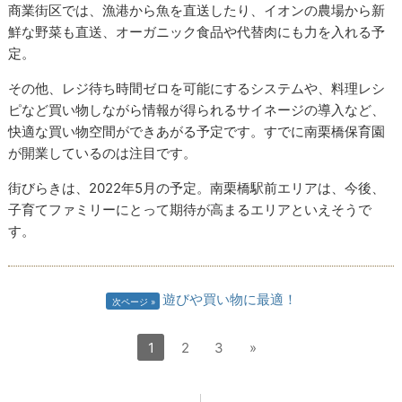
商業街区では、漁港から魚を直送したり、イオンの農場から新
鮮な野菜も直送、オーガニック食品や代替肉にも力を入れる予
定。
その他、レジ待ち時間ゼロを可能にするシステムや、料理レシ
ピなど買い物しながら情報が得られるサイネージの導入など、
快適な買い物空間ができあがる予定です。すでに南栗橋保育園
が開業しているのは注目です。
街びらきは、2022年5月の予定。南栗橋駅前エリアは、今後、
子育てファミリーにとって期待が高まるエリアといえそうで
す。
遊びや買い物に最適！
次ページ
1
2
3
»