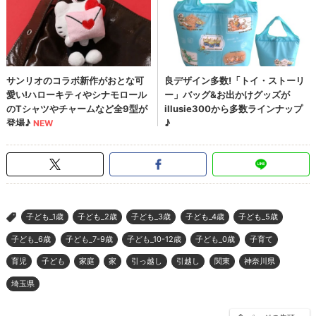
子ども_1歳
子ども_2歳
子ども_3歳
子ども_4歳
子ども_5歳
>
子ども_6歳
子ども_7-9歳
子ども_10-12歳
子ども_0歳
子育て
育児
子ども
家庭
家
引っ越し
引越し
関東
神奈川県
埼玉県