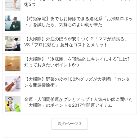
術5つ
【時短家電】夜でもお掃除できる進化系「お掃除ロボッ
ト」を試したら、気持ちのよい朝が来た
【大掃除】外注のほうが安くつく!? 「ママが頑張る」
VS「プロに頼む」意外なコストとメリット
【大掃除】「冷蔵庫」を“衛生的にキレイにする”には?
知っておきたいポイント6つ
【大掃除】野菜の皮や100均グッズが大活躍! 「カンタ
ン＆開運掃除術」
金運・人間関係運がグンとアップ！人気占い師に聞いた
「大掃除」のポイント＆2017年開運アイテム
次のページ