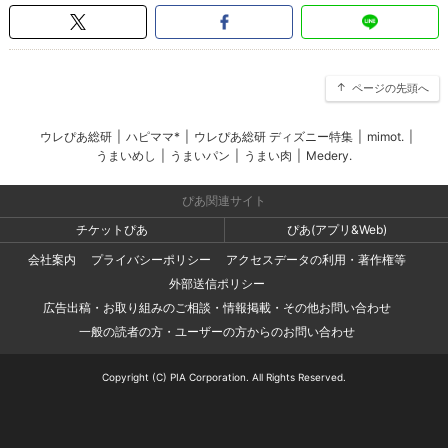
ページの先頭へ
ウレぴあ総研
|
ハピママ*
|
ウレぴあ総研 ディズニー特集
|
mimot.
|
うまいめし
|
うまいパン
|
うまい肉
|
Medery.
ぴあ関連サイト
チケットぴあ
ぴあ(アプリ&Web)
会社案内
プライバシーポリシー
アクセスデータの利用・著作権等
外部送信ポリシー
広告出稿・お取り組みのご相談・情報掲載・その他お問い合わせ
一般の読者の方・ユーザーの方からのお問い合わせ
Copyright (C) PIA Corporation. All Rights Reserved.