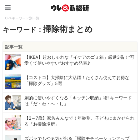
ウレぴあ総研（うれぴあ）
TOP
>
キーワード別一覧
掃除術まとめ
キーワード：
記事一覧
【IKEA】超おしゃれな「イケアのゴミ箱」厳選3品！“可
愛くて使いやすい”おすすめ発表♪
【コストコ】大掃除に大活躍！たくさん使えてお得な
「掃除グッズ」5選
劇的に使いやすくなる「キッチン収納」術! キーワード
は「だ・わ・へ・し」
【2～7歳】家族みんなで！年齢別、子どもにまかせられ
る「お掃除場所」
ズボラでもやる気が出る「掃除モチベーションアップ」