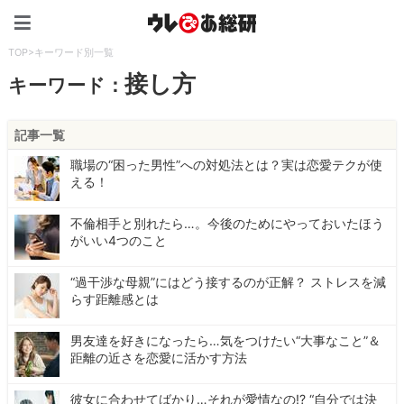
ウレぴあ総研（うれぴあ）
TOP
>
キーワード別一覧
接し方
キーワード：
記事一覧
職場の“困った男性”への対処法とは？実は恋愛テクが使
える！
不倫相手と別れたら…。今後のためにやっておいたほう
がいい4つのこと
“過干渉な母親”にはどう接するのが正解？ ストレスを減
らす距離感とは
男友達を好きになったら…気をつけたい“大事なこと”＆
距離の近さを恋愛に活かす方法
彼女に合わせてばかり…それが愛情なの!? “自分では決