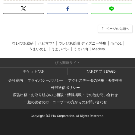
ページの先頭へ
ウレぴあ総研
|
ハピママ*
|
ウレぴあ総研 ディズニー特集
|
mimot.
|
うまいめし
|
うまいパン
|
うまい肉
|
Medery.
ぴあ関連サイト
チケットぴあ
ぴあ(アプリ&Web)
会社案内
プライバシーポリシー
アクセスデータの利用・著作権等
外部送信ポリシー
広告出稿・お取り組みのご相談・情報掲載・その他お問い合わせ
一般の読者の方・ユーザーの方からのお問い合わせ
Copyright (C) PIA Corporation. All Rights Reserved.