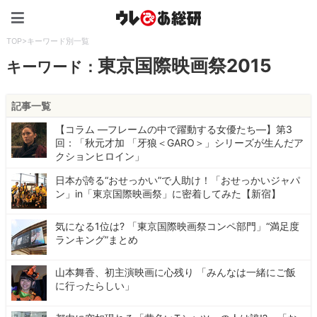
ウレぴあ総研（うれぴあ）
TOP
>
キーワード別一覧
東京国際映画祭2015
キーワード：
記事一覧
【コラム ―フレームの中で躍動する女優たち―】第3
回：「秋元才加 「牙狼＜GARO＞」シリーズが生んだア
クションヒロイン」
日本が誇る“おせっかい”で人助け！「おせっかいジャパ
ン」in「東京国際映画祭」に密着してみた【新宿】
気になる1位は? 「東京国際映画祭コンペ部門」“満足度
ランキング”まとめ
山本舞香、初主演映画に心残り 「みんなは一緒にご飯
に行ったらしい」