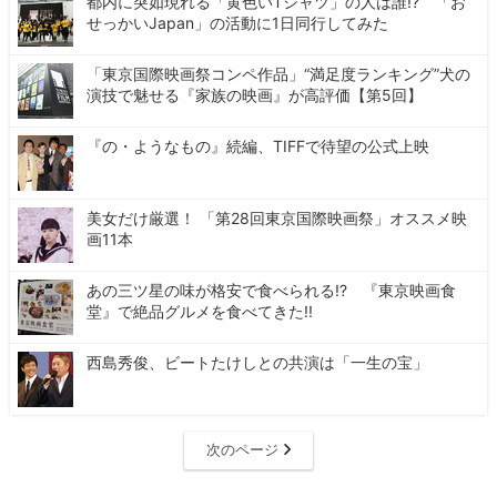
都内に突如現れる「黄色いTシャツ」の人は誰!? 「お
せっかいJapan」の活動に1日同行してみた
「東京国際映画祭コンペ作品」“満足度ランキング”犬の
演技で魅せる『家族の映画』が高評価【第5回】
『の・ようなもの』続編、TIFFで待望の公式上映
美女だけ厳選！ 「第28回東京国際映画祭」オススメ映
画11本
あの三ツ星の味が格安で食べられる!? 『東京映画食
堂』で絶品グルメを食べてきた!!
西島秀俊、ビートたけしとの共演は「一生の宝」
次のページ