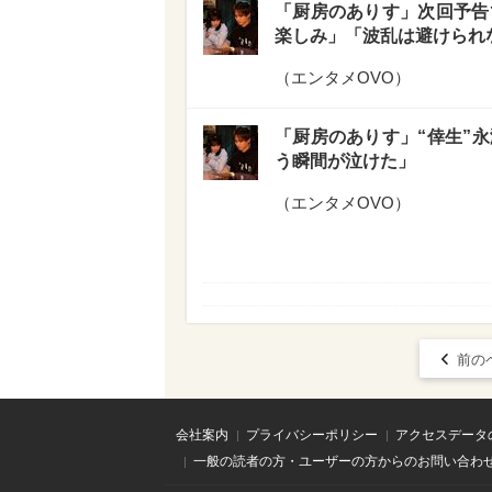
「厨房のありす」次回予告
楽しみ」「波乱は避けられ
（
エンタメOVO
）
「厨房のありす」“倖生”
う瞬間が泣けた」
（
エンタメOVO
）
前の
会社案内
プライバシーポリシー
アクセスデータ
一般の読者の方・ユーザーの方からのお問い合わ