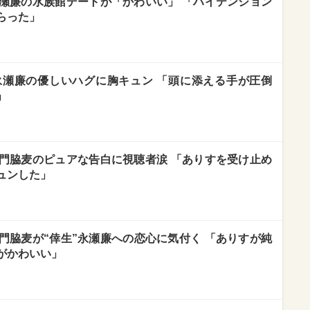
永瀬廉の水族館デートが「かわいい」 「ハイテンション
らった」
永瀬廉の優しいハグに胸キュン 「頭に添える手が圧倒
」
”門脇麦のピュアな告白に視聴者涙 「ありすを受け止め
ュンした」
門脇麦が“倖生”永瀬廉への恋心に気付く 「ありすが純
がかわいい」