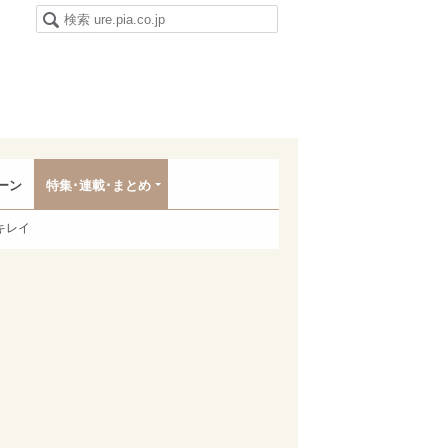
ーン
特集･連載･まとめ
キレイ