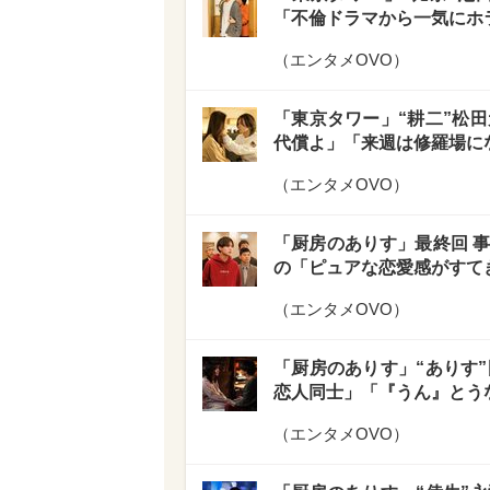
「不倫ドラマから一気にホ
（
エンタメOVO
）
「東京タワー」“耕二”松田
代償よ」「来週は修羅場に
（
エンタメOVO
）
「厨房のありす」最終回 事
の「ピュアな恋愛感がすて
（
エンタメOVO
）
「厨房のありす」“ありす”
恋人同士」「『うん』とう
（
エンタメOVO
）