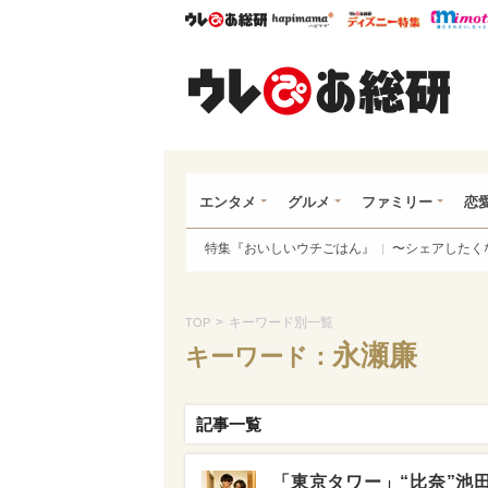
ウレぴあ総研
ハピママ*
ウレぴあ
ウレ
エンタメ
グルメ
ファミリー
恋
特集『おいしいウチごはん』
〜シェアしたく
>
キーワード別一覧
TOP
永瀬廉
キーワード：
記事一覧
「東京タワー」“比奈”池