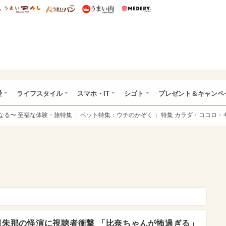
総研 ディズニー特集
mimot.
うまいめし
うまいパン
うまい肉
Medery.
ぴあ総研（うれぴあ）
愛
ライフスタイル
スマホ・IT
シゴト
プレゼント＆キャンペ
なる〜 至福な体験・旅特集
ペット特集：ウチのかぞく
特集 カラダ・ココロ・
田朱那の怪演に視聴者衝撃 「比奈ちゃんが怖過ぎる」