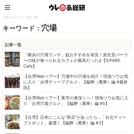
ウレぴあ総研（うれぴあ）
TOP
>
キーワード別一覧
穴場
キーワード：
記事一覧
「横浜の穴場ランチ」超おすすめを発見！資生堂パーラ
ーの味が食べられるカフェが最高だった♪【S/PARK
Cafe】
【台湾Webツアー】穴場中の穴場を紹介！現地ツウお気
に入り「台湾ディープグルメ」【艋舺（萬華）編 #最終
回】
【台湾Webツアー】夜市の奥深くへ！現地ツウお気に入
り「台湾穴場グルメ」【艋舺（萬華）編 #5】
【台湾】日本にこんな“茶店”があったら…「台北ディー
プスポット」厳選！【艋舺（萬華）編 #3】