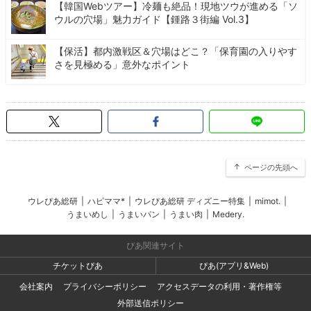
【韓国Webツアー】冷麺も絶品！現地ツウが進める「ソ
ウルの穴場」魅力ガイド【鍾路３街編 Vol.3】
【保活】都内激戦区＆穴場はどこ？「保育園の入りやす
さを見極める」意外なポイント
ページの先頭へ
ウレぴあ総研
|
ハピママ*
|
ウレぴあ総研 ディズニー特集
|
mimot.
|
うまいめし
|
うまいパン
|
うまい肉
|
Medery.
ぴあ関連サイト
チケットぴあ
ぴあ(アプリ&Web)
会社案内
プライバシーポリシー
アクセスデータの利用・著作権等
外部送信ポリシー